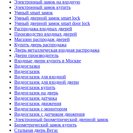
Электронный замок на входную
Электронный замок купить
Умный smart замок
Умный дверной замок smart lock
Умный дверной замок smart door lock
Распродажа входных дверей
Производство входных дверей
Магазин распродаж дверей
Купить дверь распродажа
Дверь металлическая входная распродажа
Двери производитель
Входные двери купить в Москве
Видеоглазки
Видеоглазок
Видеоглазок для входной
Видеоглазок для входной двери
Видеоглазок купить
Видеоглазок на дверь
Видеоглазок датчика
Видеоглазок движения
Видеоглазок с монитором
Видеоглазок с датчиком движения
Электронный биометрический дверной замок
Биометрический замок купить
Стальная дверь Вегас