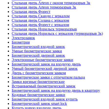
Стальная дверь Arteon с окном терморазрыв 3к
Стальная дверь Arteon терморазрыв 3к
Стальная дверь Форест
Стальная дверь Сканди с зеркалом
Стальная дверь Солана с зеркалом
Стальная дверь Форест с зеркалом
Стальная дверь Норильск терморазрыв
Стальная дверь Норильск с зеркалом (терморазрыв 3к)
Электрозамок
Биометрия
Биометрический входной замок
Умные биометрические замки
Биометрический дверной замок
Электронные биометрические замки
Биометрический замок на входную дверь
Умный биометрический дверной замок
Дверь с биометрическим замком
Биометрические замки с отпечатком пальца
Замки врезные биометрические
Встраиваемый биометрический замок
Биометрический замок на входную дверь в квартиру
Кодовые биометрические замки
Биометрический входной замок купить
Биометрический замок smart lock
Купить новую входную дверь