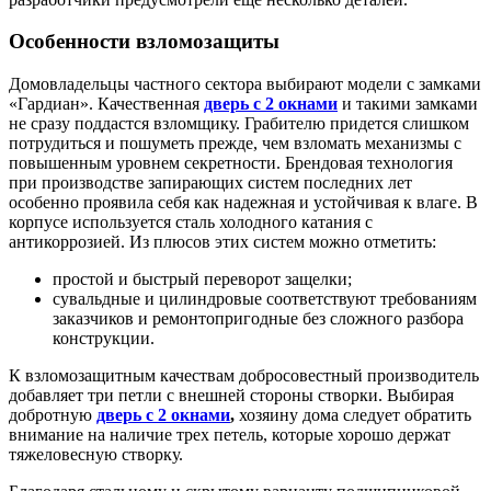
Особенности взломозащиты
Домовладельцы частного сектора выбирают модели с замками
«Гардиан». Качественная
дверь с 2 окнами
и такими замками
не сразу поддастся взломщику. Грабителю придется слишком
потрудиться и пошуметь прежде, чем взломать механизмы с
повышенным уровнем секретности. Брендовая технология
при производстве запирающих систем последних лет
особенно проявила себя как надежная и устойчивая к влаге. В
корпусе используется сталь холодного катания с
антикоррозией. Из плюсов этих систем можно отметить:
простой и быстрый переворот защелки;
сувальдные и цилиндровые соответствуют требованиям
заказчиков и ремонтопригодные без сложного разбора
конструкции.
К взломозащитным качествам добросовестный производитель
добавляет три петли с внешней стороны створки. Выбирая
добротную
дверь с 2 окнами
,
хозяину дома следует обратить
внимание на наличие трех петель, которые хорошо держат
тяжеловесную створку.