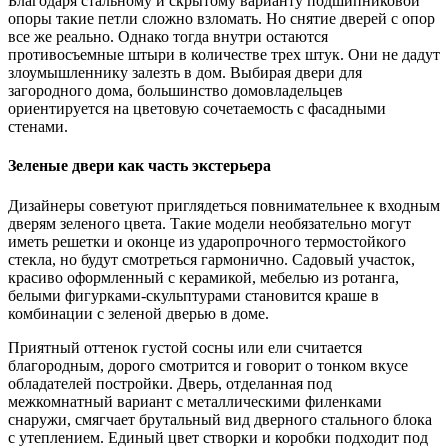
Благодаря стальному и скрытому варианту подшипниковой
опоры такие петли сложно взломать. Но снятие дверей с опор
все же реально. Однако тогда внутри остаются
противосъемные штыри в количестве трех штук. Они не дадут
злоумышленнику залезть в дом. Выбирая двери для
загородного дома, большинство домовладельцев
ориентируется на цветовую сочетаемость с фасадными
стенами.
Зеленые двери как часть экстерьера
Дизайнеры советуют приглядеться повнимательнее к входным
дверям зеленого цвета. Такие модели необязательно могут
иметь решетки и оконце из ударопрочного термостойкого
стекла, но будут смотреться гармонично. Садовый участок,
красиво оформленный с керамикой, мебелью из ротанга,
белыми фигурками-скульптурами становится краше в
комбинации с зеленой дверью в доме.
Приятный оттенок густой сосны или ели считается
благородным, дорого смотрится и говорит о тонком вкусе
обладателей постройки. Дверь, отделанная под
межкомнатный вариант с металлическими филенками
снаружи, смягчает брутальный вид дверного стального блока
с утеплением. Единый цвет створки и коробки подходит под