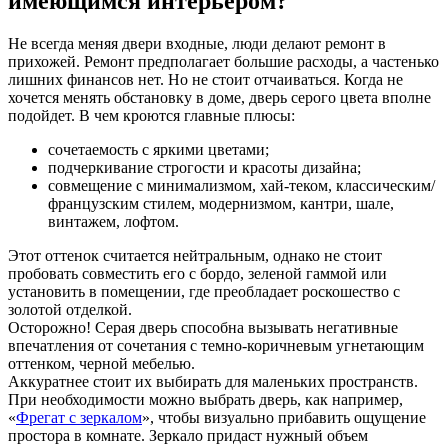
имеющимся интерьером?
Не всегда меняя двери входные, люди делают ремонт в
прихожей. Ремонт предполагает большие расходы, а частенько
лишних финансов нет. Но не стоит отчаиваться. Когда не
хочется менять обстановку в доме, дверь серого цвета вполне
подойдет. В чем кроются главные плюсы:
сочетаемость с яркими цветами;
подчеркивание строгости и красоты дизайна;
совмещение с минимализмом, хай-теком, классическим/
французским стилем, модернизмом, кантри, шале,
винтажем, лофтом.
Этот оттенок считается нейтральным, однако не стоит
пробовать совместить его с бордо, зеленой гаммой или
установить в помещении, где преобладает роскошество с
золотой отделкой.
Осторожно! Серая дверь способна вызывать негативные
впечатления от сочетания с темно-коричневым угнетающим
оттенком, черной мебелью.
Аккуратнее стоит их выбирать для маленьких пространств.
При необходимости можно выбрать дверь, как например,
«
Фрегат с зеркалом
», чтобы визуально прибавить ощущение
простора в комнате. Зеркало придаст нужный объем