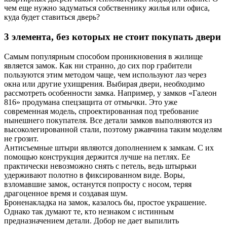
чем еще нужно задуматься собственнику жилья или офиса,
куда будет ставиться дверь?
3 элемента, без которых не стоит покупать двери
Самым популярным способом проникновения в жилище
является замок. Как ни странно, до сих пор грабители
пользуются этим методом чаще, чем используют лаз через
окна или другие ухищрения. Выбирая двери, необходимо
рассмотреть особенности замка. Например, у замков «Галеон
816» продумана спецзащита от отмычки. Это уже
современная модель, спроектированная под требование
нынешнего покупателя. Все детали замков выполняются из
высоколегированной стали, поэтому ржавчина таким моделям
не грозит.
Антисъемные штыри являются дополнением к замкам. С их
помощью конструкция держится лучше на петлях. Ее
практически невозможно снять с петель, ведь штырьки
удерживают полотно в фиксированном виде. Воры,
взломавшие замок, останутся попросту с носом, теряя
драгоценное время и создавая шум.
Броненакладка на замок, казалось бы, простое украшение.
Однако так думают те, кто незнаком с истинным
предназначением детали. Добор не дает выпилить