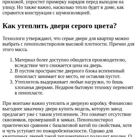
прихожей, упростит примерку нарядов перед выходом на
улицу. Но также важно, насколько тепло будет в доме, как
справится конструкция с шумоизоляцией.
Как утеплить двери серого цвета?
Технологи утверждают, что серые двери для квартир можно
выбрать с пенополистиролом высокой плотности. Причин для
этого масса.
Материал более доступно обходится производителю,
вследствие чего снижается цена на дверь.
В пустом пространстве дверного блока вспененный
пенопласт занимает все место, не оставляя пустот.
Утеплитель выдерживает любые нагрузки, то бишь
хлопанья дверьми. Недаром бытовую технику перевозят
в пенопласте.
При монтаже важно утеплить и дверную коробку. Финансово
выгоднее заказчику двери купить модель, которую завод
предлагает уже с таким утеплением. Это означает отсутствие
сквозняков, промерзаний в замках. Пенополистирол
практически сравним с базальтовой ватой по свойствам, хотя
и чуть уступает по пожаробезопасности. Однако для
квартирных дверей такой тепломатериал подходит вполне. О