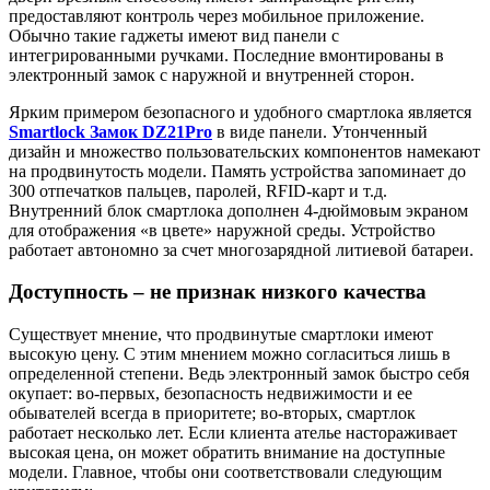
предоставляют контроль через мобильное приложение.
Обычно такие гаджеты имеют вид панели с
интегрированными ручками. Последние вмонтированы в
электронный замок с наружной и внутренней сторон.
Ярким примером безопасного и удобного смартлока является
Smartlock Замок DZ21Pro
в виде панели. Утонченный
дизайн и множество пользовательских компонентов намекают
на продвинутость модели. Память устройства запоминает до
300 отпечатков пальцев, паролей, RFID-карт и т.д.
Внутренний блок смартлока дополнен 4-дюймовым экраном
для отображения «в цвете» наружной среды. Устройство
работает автономно за счет многозарядной литиевой батареи.
Доступность – не признак низкого качества
Существует мнение, что продвинутые смартлоки имеют
высокую цену. С этим мнением можно согласиться лишь в
определенной степени. Ведь электронный замок быстро себя
окупает: во-первых, безопасность недвижимости и ее
обывателей всегда в приоритете; во-вторых, смартлок
работает несколько лет. Если клиента ателье настораживает
высокая цена, он может обратить внимание на доступные
модели. Главное, чтобы они соответствовали следующим