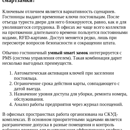
смартзамки?
Ключевым отличием является вариативность сценариев.
Гостиницы выдают временные ключи постояльцам. После
отъезда туриста двери для него блокируются, равно, как и для
уволившегося сотрудника. В офисах же чаще всего коллектив
на протяжении длительного времени пользуется постоянными
кодами, RFID-картами. Доступ меняется редко, лишь при
пересмотре вопросов безопасности и сокращении штата.
Обычно гостиничный
умный
smart
замок
интегрируется с
PMS (система управления отелем). Такая комбинация дарит
несколько выгодных преимуществ.
Автоматическая активация ключей при заселении
постояльца.
Ограничение срока действия карты, совпадающего с
датой выезда.
Назначение уровня доступа для уборки, ремонта номера,
обслуживания.
Анализ работы предприятия через журнал посещений.
В офисных пространствах работа организована на СКУД-
комплексах. В основном приоритетными задачами является
разграничение допуска в разные помещения и контроль
рабочего времени для выстраивания эффективного графика.