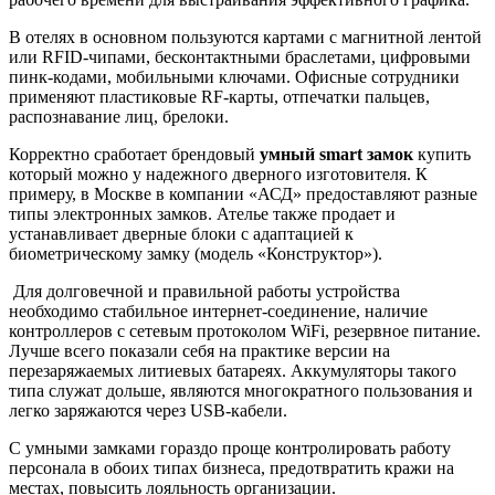
В отелях в основном пользуются картами с магнитной лентой
или RFID-чипами, бесконтактными браслетами, цифровыми
пинк-кодами, мобильными ключами. Офисные сотрудники
применяют пластиковые RF-карты, отпечатки пальцев,
распознавание лиц, брелоки.
Корректно сработает брендовый
умный
smart
замок
купить
который можно у надежного дверного изготовителя. К
примеру, в Москве в компании «АСД» предоставляют разные
типы электронных замков. Ателье также продает и
устанавливает дверные блоки с адаптацией к
биометрическому замку (модель «Конструктор»).
Для долговечной и правильной работы устройства
необходимо стабильное интернет-соединение, наличие
контроллеров с сетевым протоколом WiFi, резервное питание.
Лучше всего показали себя на практике версии на
перезаряжаемых литиевых батареях. Аккумуляторы такого
типа служат дольше, являются многократного пользования и
легко заряжаются через USB-кабели.
С умными замками гораздо проще контролировать работу
персонала в обоих типах бизнеса, предотвратить кражи на
местах, повысить лояльность организации.