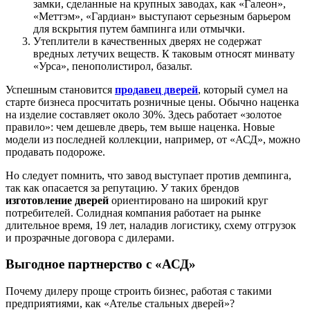
замки, сделанные на крупных заводах, как «Галеон»,
«Меттэм», «Гардиан» выступают серьезным барьером
для вскрытия путем бампинга или отмычки.
Утеплители в качественных дверях не содержат
вредных летучих веществ. К таковым относят минвату
«Урса», пенополистирол, базальт.
Успешным становится
продавец дверей
, который сумел на
старте бизнеса просчитать розничные цены. Обычно наценка
на изделие составляет около 30%. Здесь работает «золотое
правило»: чем дешевле дверь, тем выше наценка. Новые
модели из последней коллекции, например, от «АСД», можно
продавать подороже.
Но следует помнить, что завод выступает против демпинга,
так как опасается за репутацию. У таких брендов
изготовление дверей
ориентировано на широкий круг
потребителей. Солидная компания работает на рынке
длительное время, 19 лет, наладив логистику, схему отгрузок
и прозрачные договора с дилерами.
Выгодное партнерство с «АСД»
Почему дилеру проще строить бизнес, работая с такими
предприятиями, как «Ателье стальных дверей»?