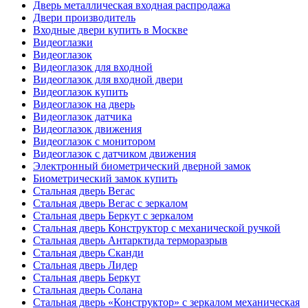
Дверь металлическая входная распродажа
Двери производитель
Входные двери купить в Москве
Видеоглазки
Видеоглазок
Видеоглазок для входной
Видеоглазок для входной двери
Видеоглазок купить
Видеоглазок на дверь
Видеоглазок датчика
Видеоглазок движения
Видеоглазок с монитором
Видеоглазок с датчиком движения
Электронный биометрический дверной замок
Биометрический замок купить
Стальная дверь Вегас
Стальная дверь Вегас с зеркалом
Стальная дверь Беркут с зеркалом
Стальная дверь Конструктор с механической ручкой
Стальная дверь Антарктида терморазрыв
Стальная дверь Сканди
Стальная дверь Лидер
Стальная дверь Беркут
Стальная дверь Солана
Стальная дверь «Конструктор» с зеркалом механическая