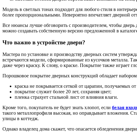
Модель в светлых тонах подходит для любого стиля в интерьер
более пропорциональными. Невероятно впечатляет дверной отте
Все нюансы лучше обговорить с производителем, чтобы дверь д
можно создавать собственную версию предложенной в каталоге
Что важно в устройстве двери?
Мастера по установке и производству дверных систем утвержд
встречаются модели, сформированные из кусочков металла. Та
даже через краску. К слову, о краске. Покрытие также играет г
Порошковое покрытие дверных конструкций обладает набором
краска не покрывается сеткой от царапин, получаемых о
покрытие служит более 20 лет, сохраняя цвет;
пленка страхует стальной лист от влияния влаги.
Кроме того, покупатель не будет знать хлопот, если
белая вход
такого металлопрофиля высокая, но оправдывает вложения. Ста
улицы в коттедж.
Однако владелец дома скажет, что опасается обледенения двери