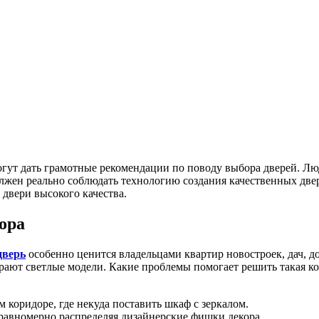
гут дать грамотные рекомендации по поводу выбора дверей. Лю
лжен реально соблюдать технологию создания качественных двер
 двери высокого качества.
ора
дверь
особенно ценится владельцами квартир новостроек, дач, д
рают светлые модели. Какие проблемы помогает решить такая к
м коридоре, где некуда поставить шкаф с зеркалом.
 равномерно распределяя дизайнерские фишки декора.