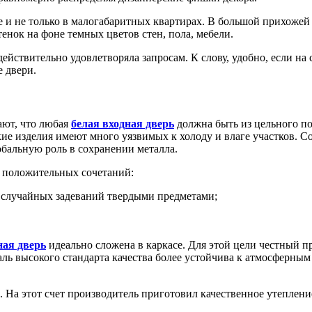
е и не только в малогабаритных квартирах. В большой прихожей
нок на фоне темных цветов стен, пола, мебели.
ействительно удовлетворяла запросам. К слову, удобно, если на 
 двери.
ают, что любая
белая входная дверь
должна быть из цельного по
кие изделия имеют много уязвимых к холоду и влаге участков. 
лобальную роль в сохранении металла.
 положительных сочетаний:
т случайных задеваний твердыми предметами;
ная дверь
идеально сложена в каркасе. Для этой цели честный п
ль высокого стандарта качества более устойчива к атмосферным
. На этот счет производитель приготовил качественное утеплени