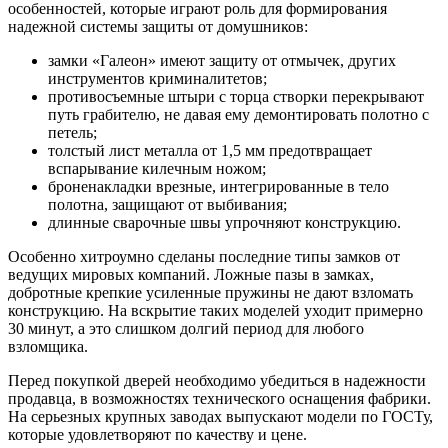
особенностей, которые играют роль для формирования
надежной системы защиты от домушников:
замки «Галеон» имеют защиту от отмычек, других
инструментов криминалитетов;
противосъемные штыри с торца створки перекрывают
путь грабителю, не давая ему демонтировать полотно с
петель;
толстый лист металла от 1,5 мм предотвращает
вспарывание килечным ножом;
броненакладки врезные, интегрированные в тело
полотна, защищают от выбивания;
длинные сварочные швы упрочняют конструкцию.
Особенно хитроумно сделаны последние типы замков от
ведущих мировых компаний. Ложные пазы в замках,
добротные крепкие усиленные пружины не дают взломать
конструкцию. На вскрытие таких моделей уходит примерно
30 минут, а это слишком долгий период для любого
взломщика.
Перед покупкой дверей необходимо убедиться в надежности
продавца, в возможностях технического оснащения фабрики.
На серьезных крупных заводах выпускают модели по ГОСТу,
которые удовлетворяют по качеству и цене.