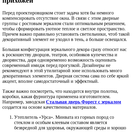
прихожей
Перед проектировщиком стоит задача хотя бы немного
компенсировать отсутствие окна. В связи с этим дверные
группы с ростовым зеркалом стали оптимальным решением,
чтобы сформировать уютное теплое и светлое пространство.
Причем важно правильно установить светильники, чтоб такой
декоративный элемент не уходил в тень, а больше освещался.
Большая конфигурация зеркального декора сразу относит нас
к роскошеству дворцов, театров, особняков купечества и
дворянства, даря одновременно возможность оценивать
современный имидж перед прогулкой. Дизайнеры не
рекомендуют в этой утилитарной зоне использовать много
декоративных элементов. Дверная система сама по себе яркий
акцент, вполне самодостаточный и эффектный.
Также важно посмотреть, что находится внутри полотна,
коробки, какая фурнитура применена изготовителем.
Например, заводская
Стальная дверь Форест с зеркалом
создается на основе качественных материалов.
Утеплитель «Урса». Минвата из горных пород со
стеклом и особым клеевым составом является
безвредной для здоровья, окружающей среды и хорошо