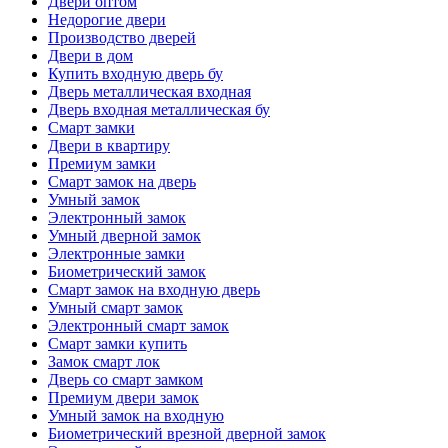
Двери оптом
Недорогие двери
Производство дверей
Двери в дом
Купить входную дверь бу
Дверь металлическая входная
Дверь входная металлическая бу
Смарт замки
Двери в квартиру
Премиум замки
Смарт замок на дверь
Умный замок
Электронный замок
Умный дверной замок
Электронные замки
Биометрический замок
Смарт замок на входную дверь
Умный смарт замок
Электронный смарт замок
Смарт замки купить
Замок смарт лок
Дверь со смарт замком
Премиум двери замок
Умный замок на входную
Биометрический врезной дверной замок