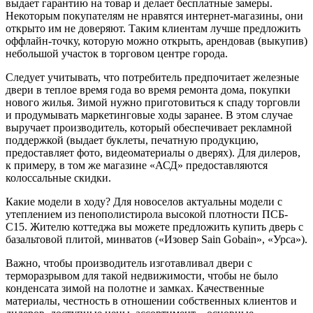
выдает гарантию на товар и делает бесплатные замеры.
Некоторым покупателям не нравятся интернет-магазины, они
открыто им не доверяют. Таким клиентам лучше предложить
оффлайн-точку, которую можно открыть, арендовав (выкупив)
небольшой участок в торговом центре города.
Следует учитывать, что потребитель предпочитает железные
двери в теплое время года во время ремонта дома, покупки
нового жилья. Зимой нужно приготовиться к спаду торговли
и продумывать маркетинговые ходы заранее. В этом случае
выручает производитель, который обеспечивает рекламной
поддержкой (выдает буклеты, печатную продукцию,
предоставляет фото, видеоматериалы о дверях). Для дилеров,
к примеру, в том же магазине «АСД» предоставляются
колоссальные скидки.
Какие модели в ходу? Для новоселов актуальны модели с
утеплением из пенополистирола высокой плотности ПСБ-
С15. Жителю коттеджа вы можете предложить купить дверь с
базальтовой плитой, минватов («Изовер Sain Gobain», «Урса»).
Важно, чтобы производитель изготавливал двери с
терморазрывом для такой недвижимости, чтобы не было
конденсата зимой на полотне и замках. Качественные
материалы, честность в отношении собственных клиентов и