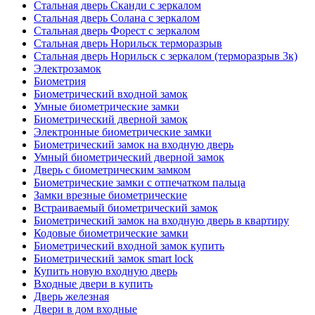
Стальная дверь Сканди с зеркалом
Стальная дверь Солана с зеркалом
Стальная дверь Форест с зеркалом
Стальная дверь Норильск терморазрыв
Стальная дверь Норильск с зеркалом (терморазрыв 3к)
Электрозамок
Биометрия
Биометрический входной замок
Умные биометрические замки
Биометрический дверной замок
Электронные биометрические замки
Биометрический замок на входную дверь
Умный биометрический дверной замок
Дверь с биометрическим замком
Биометрические замки с отпечатком пальца
Замки врезные биометрические
Встраиваемый биометрический замок
Биометрический замок на входную дверь в квартиру
Кодовые биометрические замки
Биометрический входной замок купить
Биометрический замок smart lock
Купить новую входную дверь
Входные двери в купить
Дверь железная
Двери в дом входные