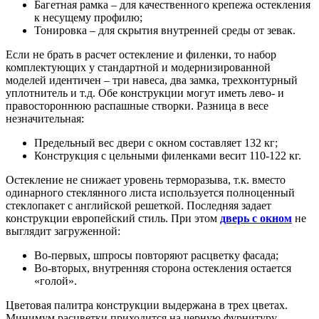
Багетная рамка – для качественного крепежа остекления
к несущему профилю;
Тонировка – для скрытия внутренней среды от зевак.
Если не брать в расчет остекление и филенки, то набор
комплектующих у стандартной и модернизированной
моделей идентичен – три навеса, два замка, трехконтурный
уплотнитель и т.д. Обе конструкции могут иметь лево- и
правостороннюю распашные створки. Разница в весе
незначительная:
Предельный вес двери с окном составляет 132 кг;
Конструкция с цельными филенками весит 110-122 кг.
Остекление не снижает уровень терморазыва, т.к. вместо
одинарного стеклянного листа используется полноценный
стеклопакет с английской решеткой. Последняя задает
конструкции европейский стиль. При этом
дверь с окном
не
выглядит загруженной:
Во-первых, шпросы повторяют расцветку фасада;
Во-вторых, внутренняя сторона остекления остается
«голой».
Цветовая палитра конструкции выдержана в трех цветах.
Минимум расцветки приходится на черную фурнитуру.