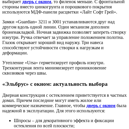
выбирает
дверь с окном
, то филенок меньше. С фронтальной
стороны вместо цинкогрунта и порошкового покрытия
используются МДФ-панели расцветки «Лайт Софт Грей».
Замки «Guardian» 3211 и 3001 устанавливаются друг над
другом вдоль одной линии. Один механизм дополнен
броненакладкой. Ночная задвижка позволяет запереть створку
изнутри. Ручка отвечает за управление положением полотна.
Глазок открывает хороший вид наружу. Три навеса
способствуют устойчивости створки к нагрузкам и
деформации.
Утепление «Ursa» герметизирует профиль изнутри.
Трехконтурная лента минимизирует проникновение
сквозняков через швы.
«Эльбрус» с окном: актуальность выбора
Дверная конструкция с остеклением приветствуется в частных
домах. Причем последние могут иметь жилое или
коммерческое назначение. Главное, чтобы
дверь с окном
была
надежной в эксплуатации. Для этого используются:
Шпросы – для декоративного эффекта и фиксации
остекления по всей плоскости;