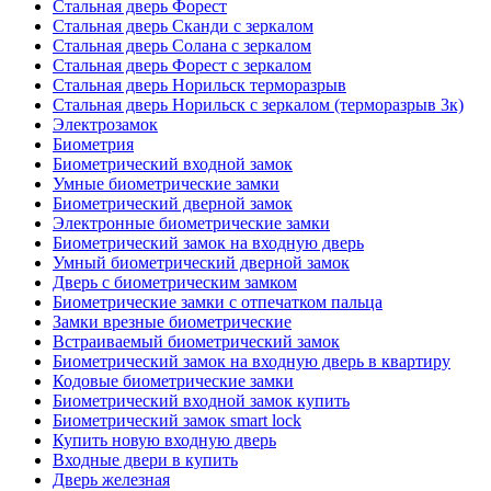
Стальная дверь Форест
Стальная дверь Сканди с зеркалом
Стальная дверь Солана с зеркалом
Стальная дверь Форест с зеркалом
Стальная дверь Норильск терморазрыв
Стальная дверь Норильск с зеркалом (терморазрыв 3к)
Электрозамок
Биометрия
Биометрический входной замок
Умные биометрические замки
Биометрический дверной замок
Электронные биометрические замки
Биометрический замок на входную дверь
Умный биометрический дверной замок
Дверь с биометрическим замком
Биометрические замки с отпечатком пальца
Замки врезные биометрические
Встраиваемый биометрический замок
Биометрический замок на входную дверь в квартиру
Кодовые биометрические замки
Биометрический входной замок купить
Биометрический замок smart lock
Купить новую входную дверь
Входные двери в купить
Дверь железная