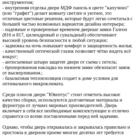
инструментом;
- внутренняя отделка двери МДФ панель в цвете "капучино"
(или "графит") делает комнату светлее и уютнее, это
отличные цветовые решения, которые будут легко сочетаться с
большей частью возможных вариантов дизайна интерьера;
- надежные и проверенные временем дверные замки Галеон
(816 и 817, цилиндровый и сувальдный) обеспечивают
высокий уровень безопасности в любой ситуации;
- задвижка на ночь повышает комфорт и защищенность жилья;
- качественный оптический глазок позволяет чётко видеть всё
вокруг;
- антисъемные штыри защитят двери от съема с петель;
- бронированная накладка на нижнем замке обезопасит замок
от высверливания.;
- базальтовая теплоизоляция создает в доме условия для
оптимального микроклимата.
Среди плюсов двери "Ювентус" стоит отметить высокое
качество сборки, используются долговечные материалы и
фурнитура от лучших мировых производителей. Дверь
включает в себя все необходимые комплектующие и отлично
справится со всеми поставленными перед ней задачами.
Однако, чтобы дверь открывалась и закрывалась правильно и
простояла в дверном проеме многие десятки лет требуется