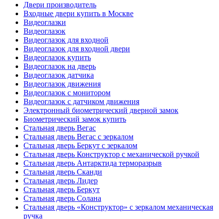
Двери производитель
Входные двери купить в Москве
Видеоглазки
Видеоглазок
Видеоглазок для входной
Видеоглазок для входной двери
Видеоглазок купить
Видеоглазок на дверь
Видеоглазок датчика
Видеоглазок движения
Видеоглазок с монитором
Видеоглазок с датчиком движения
Электронный биометрический дверной замок
Биометрический замок купить
Стальная дверь Вегас
Стальная дверь Вегас с зеркалом
Стальная дверь Беркут с зеркалом
Стальная дверь Конструктор с механической ручкой
Стальная дверь Антарктида терморазрыв
Стальная дверь Сканди
Стальная дверь Лидер
Стальная дверь Беркут
Стальная дверь Солана
Стальная дверь «Конструктор» с зеркалом механическая
ручка