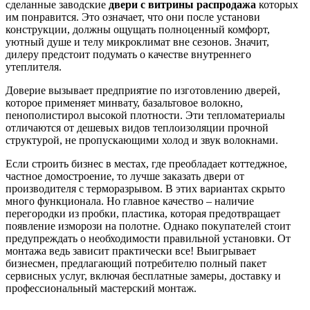
сделанные заводские
двери с витрины распродажа
которых
им понравится. Это означает, что они после установи
конструкции, должны ощущать полноценный комфорт,
уютный душе и телу микроклимат вне сезонов. Значит,
дилеру предстоит подумать о качестве внутреннего
утеплителя.
Доверие вызывает предприятие по изготовлению дверей,
которое применяет минвату, базальтовое волокно,
пенополистирол высокой плотности. Эти тепломатериалы
отличаются от дешевых видов теплоизоляции прочной
структурой, не пропускающими холод и звук волокнами.
Если строить бизнес в местах, где преобладает коттеджное,
частное домостроение, то лучше заказать двери от
производителя с терморазрывом. В этих вариантах скрыто
много функционала. Но главное качество – наличие
перегородки из пробки, пластика, которая предотвращает
появление изморози на полотне. Однако покупателей стоит
предупреждать о необходимости правильной установки. От
монтажа ведь зависит практически все! Выигрывает
бизнесмен, предлагающий потребителю полный пакет
сервисных услуг, включая бесплатные замеры, доставку и
профессиональный мастерский монтаж.