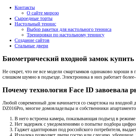
Контакты
О сайте мирозо
Сыроедные торты
Настольный теннис
Выбор ракетки для настольного тенниса
Тренировки по настольному теннису
Создание сайтов
Стальные двери
Биометрический входной замок купить
Не секрет, что не все модели смартзамков одинаково хороши в 
слишком шумно в подъезде. Электроника в них работает более
Почему технология Face ID завоевала 
Любой современный дом начинается со смартлока на входной д
DZ016Pro, многие домовладельцы и собственники апартаменто
В него встроена камера, показывающая подъезд в режиме 
Нет задержек с уведомлениями о попытке подбора цифрово
Гаджет адаптирован под российского потребителя, выдае
Издалека позволяет двери гостю или слесарю, уборщице, 