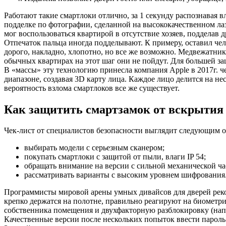
Работают такие смартлоки отлично, за 1 секунду распознавая в
подделке по фотографии, сделанной на высококачественном л
мог воспользоваться квартирой в отсутствие хозяев, подделав 
Отпечаток пальца иногда подделывают. К примеру, оставил чел
дорого, накладно, хлопотно, но все же возможно. Медвежатник
обычных квартирах на этот шаг они не пойдут. Для большей за
В «массы» эту технологию принесла компания Apple в 2017г. 
диапазоне, создавая 3D карту лица. Каждое лицо делится на не
вероятность взлома смартлоков все же существует.
Как защитить смартзамок от вскрыти
Чек-лист от специалистов безопасности выглядит следующим о
выбирать модели с серьезным сканером;
покупать смартлоки с защитой от пыли, влаги IP 54;
обращать внимание на версии с сильной механической ча
рассматривать варианты с высоким уровнем шифрования
Программисты мировой арены умных дивайсов для дверей рек
крепко держатся на полотне, правильно реагируют на биомет
собственника помещения и двухфакторную разблокировку (нап
Качественные версии после нескольких попыток ввести пароль 