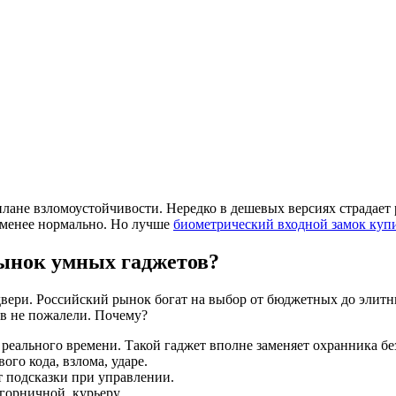
плане взломоустойчивости. Нередко в дешевых версиях страдает р
-менее нормально. Но лучше
биометрический входной замок куп
рынок умных гаджетов?
вери. Российский рынок богат на выбор от бюджетных до элитны
в не пожалели. Почему?
реального времени. Такой гаджет вполне заменяет охранника бе
го кода, взлома, ударе.
т подсказки при управлении.
горничной, курьеру.