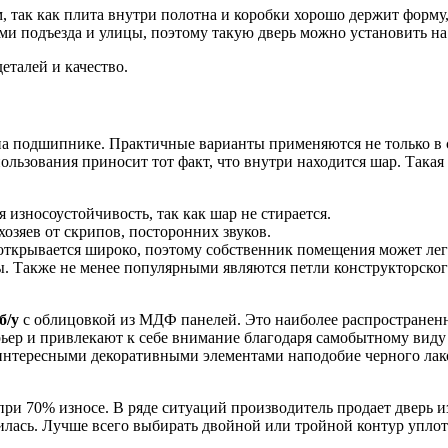
 так как плита внутри полотна и коробки хорошо держит форму,
ами подъезда и улицы, поэтому такую дверь можно установить на
еталей и качество.
на подшипнике. Практичные варианты применяются не только в с
пользования приносит тот факт, что внутри находится шар. Так
износоустойчивость, так как шар не стирается.
озяев от скрипов, посторонних звуков.
открывается широко, поэтому собственник помещения может легк
. Также не менее популярными являются петли конструкторског
б/у
с облицовкой из МДФ панелей. Это наиболее распространен
ер и привлекают к себе внимание благодаря самобытному виду 
интересными декоративными элементами наподобие черного лакоб
при 70% износе. В ряде ситуаций производитель продает дверь из
илась. Лучше всего выбирать двойной или тройной контур упло