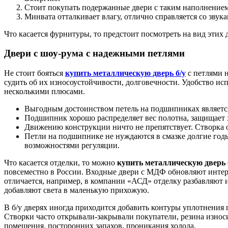
Стоит покупать подержанные двери с таким наполнением,
Минвата отталкивает влагу, отлично справляется со звук
Что касается фурнитуры, то предстоит посмотреть на вид этих д
Двери с шоу-рума с надежными петлями
Не стоит бояться
купить металлическую дверь б/у
с петлями 
судить об их износоустойчивости, долговечности. Удобство ис
несколькими плюсами.
Выгодным достоинством петель на подшипниках является 
Подшипник хорошо распределяет вес полотна, защищает х
Движению конструкции ничто не препятствует. Створка 
Петли на подшипнике не нуждаются в смазке долгие годы
возможностями регуляции.
Что касается отделки, то можно
купить металлическую дверь 
повсеместно в России. Входные двери с МДФ обновляют интерь
отличается, например, в компании «АСД» отделку разбавляют 
добавляют света в маленькую прихожую.
В б/у дверях иногда приходится добавить контуры уплотнения 
Створки часто открывали-закрывали покупатели, резина износ
помещения, посторонних запахов, проникания холода.