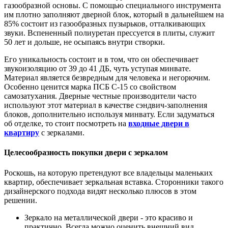
газообразной основы. С помощью специального инструмента
им плотно заполняют дверной блок, который в дальнейшем на
85% состоит из газообразных пузырьков, отталкивающих
звуки. Вспененный полиуретан прессуется в плиты, служит
50 лет и дольше, не осыпаясь внутри створки.
Его уникальность состоит и в том, что он обеспечивает
звукоизоляцию от 39 до 41 ДБ, чуть уступая минвате.
Материал является безвредным для человека и негорючим.
Особенно ценится марка ПСБ С-15 со свойством
самозатухания. Дверные честные производители часто
используют этот материал в качестве сэндвич-заполнения
блоков, дополнительно используя минвату. Если задуматься
об отделке, то стоит посмотреть на
входные двери в
квартиру
с зеркалами.
Целесообразность покупки двери с зеркалом
Роскошь, на которую претендуют все владельцы маленьких
квартир, обеспечивает зеркальная вставка. Сторонники такого
дизайнерского подхода видят несколько плюсов в этом
решении.
Зеркало на металлической двери - это красиво и
практично. Всегда можно оценить внешний вид,