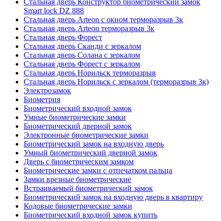
Стальная дверь Конструктор биометрический замок
Smart lock DZ 888
Стальная дверь Arteon с окном терморазрыв 3к
Стальная дверь Arteon терморазрыв 3к
Стальная дверь Форест
Стальная дверь Сканди с зеркалом
Стальная дверь Солана с зеркалом
Стальная дверь Форест с зеркалом
Стальная дверь Норильск терморазрыв
Стальная дверь Норильск с зеркалом (терморазрыв 3к)
Электрозамок
Биометрия
Биометрический входной замок
Умные биометрические замки
Биометрический дверной замок
Электронные биометрические замки
Биометрический замок на входную дверь
Умный биометрический дверной замок
Дверь с биометрическим замком
Биометрические замки с отпечатком пальца
Замки врезные биометрические
Встраиваемый биометрический замок
Биометрический замок на входную дверь в квартиру
Кодовые биометрические замки
Биометрический входной замок купить