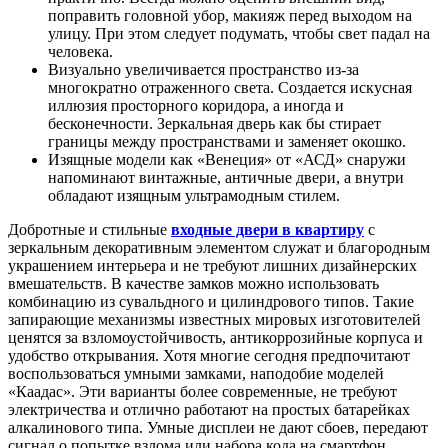
поправить головной убор, макияж перед выходом на
улицу. При этом следует подумать, чтобы свет падал на
человека.
Визуально увеличивается пространство из-за
многократно отраженного света. Создается искусная
иллюзия просторного коридора, а иногда и
бесконечности. Зеркальная дверь как бы стирает
границы между пространствами и заменяет окошко.
Изящные модели как «Венеция» от «АСД» снаружи
напоминают винтажные, античные двери, а внутри
обладают изящным ультрамодным стилем.
Добротные и стильные
входные двери в квартиру
с
зеркальным декоративным элементом служат и благородным
украшением интерьера и не требуют лишних дизайнерских
вмешательств. В качестве замков можно использовать
комбинацию из сувальдного и цилиндрового типов. Такие
запирающие механизмы известных мировых изготовителей
ценятся за взломоустойчивость, антикоррозийные корпуса и
удобство открывания. Хотя многие сегодня предпочитают
воспользоваться умными замками, наподобие моделей
«Каадас». Эти варианты более современные, не требуют
электричества и отлично работают на простых батарейках
алкалинового типа. Умные дисплеи не дают сбоев, передают
сигнал о попытке взлома или набора кода на смартфон.