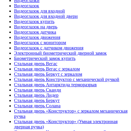
Видеоглазки
Видеоглазок
Видеоглазок для входной
Видеоглазок для входной двери
Видеоглазок купить
Видеоглазок на дверь
Видеоглазок датчика
Видеоглазок движения
Видеоглазок с монитором
Видеоглазок с датчиком движения
Электронный биометрический дверной замок
Биометрический замок купить
Стальная дверь Вегас
Стальная дверь Вегас с зеркалом
Стальная дверь Беркут с зеркалом
Стальная дверь Конструктор с механической ручкой
Стальная дверь Антарктида терморазрыв
Стальная дверь Сканди
Стальная дверь Лидер
Стальная дверь Беркут
Стальная дверь Солана
Стальная дверь «Конструктор» с зеркалом механическая
ручка
Стальная дверь «Конструктор» (Умная электронная
дверная ручка)