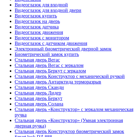
Видеоглазок для входной
Видеоглазок для входной двери
Видеоглазок купить
Видеоглазок на дверь
Видеоглазок датчика
Видеоглазок движения
Видеоглазок с монитором
Видеоглазок с датчиком движения
Электронный биометрический дверной замок
Биометрический замок купить
Стальная дверь Вегас
Стальная дверь Вегас с зеркалом
Стальная дверь Беркут с зеркалом
Стальная дверь Конструктор с механической ручкой
Стальная дверь Антарктида терморазрыв
Стальная дверь Сканди
Стальная дверь Лидер
Стальная дверь Беркут
Стальная дверь Солана
Стальная дверь «Конструктор» с зеркалом механическая
ручка
Стальная дверь «Конструктор» (Умная электронная
дверная ручка)
Стальная дверь Конструктор биометрический замок
Smart lock DZ 888