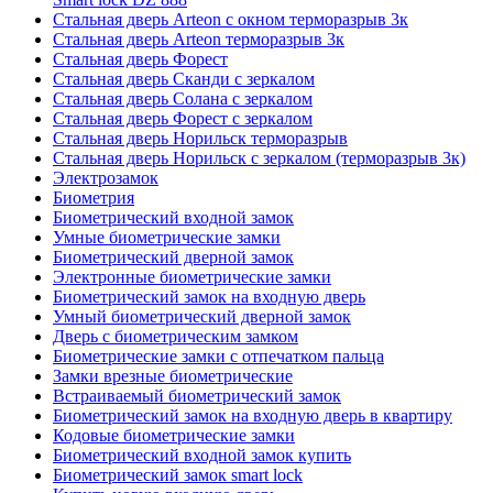
Стальная дверь Arteon с окном терморазрыв 3к
Стальная дверь Arteon терморазрыв 3к
Стальная дверь Форест
Стальная дверь Сканди с зеркалом
Стальная дверь Солана с зеркалом
Стальная дверь Форест с зеркалом
Стальная дверь Норильск терморазрыв
Стальная дверь Норильск с зеркалом (терморазрыв 3к)
Электрозамок
Биометрия
Биометрический входной замок
Умные биометрические замки
Биометрический дверной замок
Электронные биометрические замки
Биометрический замок на входную дверь
Умный биометрический дверной замок
Дверь с биометрическим замком
Биометрические замки с отпечатком пальца
Замки врезные биометрические
Встраиваемый биометрический замок
Биометрический замок на входную дверь в квартиру
Кодовые биометрические замки
Биометрический входной замок купить
Биометрический замок smart lock