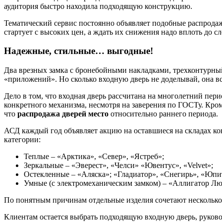
аудитория быстро находила подходящую конструкцию.
Тематический сервис постоянно объявляет подобные распродаж
стартует с высоких цен, а ждать их снижения надо вплоть до 
Надежные, стильные… выгодные!
Два врезных замка с бронебойными накладками, трехконтурный
«приложений». Но сколько входную дверь не доделывай, она вс
Дело в том, что входная дверь рассчитана на многолетний пер
конкретного механизма, несмотря на заверения по ГОСТу. Кром
что
распродажа дверей место
относительно раннего периода.
АСД каждый год объявляет акцию на оставшиеся на складах ко
категории:
Теплые – «Арктика», «Север», «Ястреб»;
Зеркальные – «Эверест», «Челси» «Ювентус», «Velvet»;
Остекленные – «Аляска»; «Гладиатор», «Снегирь», «Юпи
Умные (с электромеханическим замком) – «Аллигатор Люк
По понятным причинам отдельные изделия сочетают несколько н
Клиентам остается выбрать подходящую входную дверь, руково