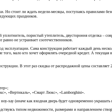
и. Но стоит ли ждать недели-месяцы, поступаясь правилами бе
следующих праздников.
 уплотнитель, пористый утеплитель, двустороння отделка – со
е равно не устраивает соотечественников.
иод эксплуатации. Сама конструкция работает каждый день неско
е того, мало кто хочет оформлять очередной кредит. А текущая 
нструкции. В этот раз скидка от распродажной цены составляет
тер»;
с», «Вертикаль», «Смарт Люкс», «Lamborghini».
оу-хау (иначе как входная дверь будет одновременно украшать 
дствуясь типом недвижимости, размерами и направлением створк