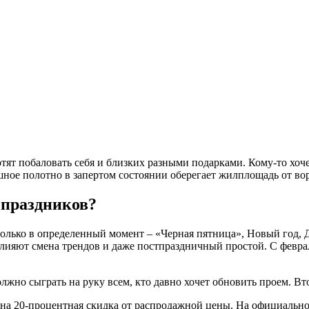
т побаловать себя и близких разными подарками. Кому-то хочетс
шное полотно в запертом состоянии оберегает жилплощадь от вор
 праздников?
только в определенный момент – «Черная пятница», Новый год, Д
лияют смена трендов и даже постпраздничный простой. С февра
должно сыграть на руку всем, кто давно хочет обновить проем. В
на 20-процентная скидка от распродажной цены. На официальном