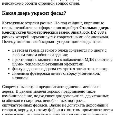
невозможно обойти стороной вопрос стиля.
Какая дверь украсит фасад?
Коттеджные отделки разные. Но под сайдинг, кирпичные
стены, пеноблочные оформления подойдет
Стальная дверь
Конструктор биометрический замок
Smart
lock
DZ
888
в
рамках которой гармонирует с современными облицовками.
Почему именно такой вариант устроит домовладельцев:
цветовая гамма дверного блока сочетается по цвету с
любым типом обшивки здания;
практичность заключается в добавлении МДВ-полотен с
шумо-, теплоизолирующими эффектами;
фактура дорогого дерева смотрится элегантно, свежо;
линейная фрезеровка делает створку утонченной,
изящной.
Современные стили предполагают единение металла и
дерева. В данной модели хорошо представлено такое
комбинирование, подходящее для домов-шале, двухэтажных
особняков из кирпича, пеноблочных построек,
оштукатуренных фасадов. Важно не допускать деформации
створки, корпуса, потому фабрики с опытом применяют петли
с роликовым, радиальным и другими видами подшипников.