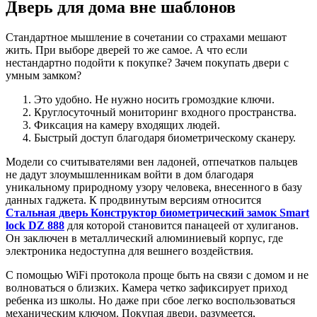
Дверь для дома вне шаблонов
Стандартное мышление в сочетании со страхами мешают
жить. При выборе дверей то же самое. А что если
нестандартно подойти к покупке? Зачем покупать двери с
умным замком?
Это удобно. Не нужно носить громоздкие ключи.
Круглосуточный мониторинг входного пространства.
Фиксация на камеру входящих людей.
Быстрый доступ благодаря биометрическому сканеру.
Модели со считывателями вен ладоней, отпечатков пальцев
не дадут злоумышленникам войти в дом благодаря
уникальному природному узору человека, внесенного в базу
данных гаджета. К продвинутым версиям относится
Стальная дверь Конструктор биометрический замок Smart
lock DZ 888
для которой становится панацеей от хулиганов.
Он заключен в металлический алюминиевый корпус, где
электроника недоступна для вешнего воздействия.
С помощью WiFi протокола проще быть на связи с домом и не
волноваться о близких. Камера четко зафиксирует приход
ребенка из школы. Но даже при сбое легко воспользоваться
механическим ключом. Покупая двери, разумеется,