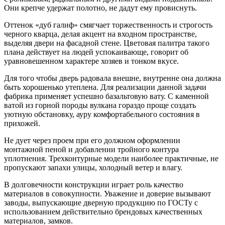
Они крепче удержат полотно, не дадут ему провиснуть.
Оттенок «дуб галиф» смягчает торжественность и строгость
черного кварца, делая акцент на входном пространстве,
выделяя двери на фасадной стене. Цветовая палитра такого
плана действует на людей успокаивающе, говорит об
уравновешенном характере хозяев и тонком вкусе.
Для того чтобы дверь радовала внешне, внутренне она должна
быть хорошенько утеплена. Для реализации данной задачи
фабрика применяет успешно базальтовую вату. С каменной
ватой из горной породы вулкана гораздо проще создать
уютную обстановку, ауру комфортабельного состояния в
прихожей.
Не дует через проем при его должном оформлении
монтажной пеной и добавлении тройного контура
уплотнения. Трехконтурные модели наиболее практичные, не
пропускают запахи улицы, холодный ветер и влагу.
В долговечности конструкции играет роль качество
материалов в совокупности. Уважение и доверие вызывают
заводы, выпускающие дверную продукцию по ГОСТу с
использованием действительно брендовых качественных
материалов, замков.