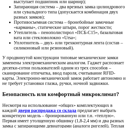
выступает подшипник или шарнир);
Запирающая система – два врезных замка цилиндрового
или сувальдного типа (допускается комбинация двух
разных замков);
Противосъемная система – бронебойные замочные
«карманы», статические штыри, порог жесткости;
Утеплитель – пенополистирол «ПСБ-С15», базальтовая
вата или стекловолокно «Ursa»;
Уплотнитель – двух- или трехконтурная лента (состав –
силиконовый или резиновый).
У продвинутой конструкции типовые механические замки
заменены электромеханическим аналогом. Гаджет распознает
десятки-сотни пользователей одним из трех способов –
сканирование отпечатка, ввод пароля, считывание RFID-
карты. Электронно-механический замок работает автономно и
не требует установки глазка, ручки, ночной задвижки.
Безопасность или комфортный микроклимат?
Несмотря на использование «общих» комплектующих в
каждой
двери распродажа со склада
предлагает выбрать
конкретную модель – бронированную или т.н. «теплую».
Первая имеет утолщенную обшивку (1,8-2,4 мм) и два разных
замка с запирающими девиаторами (аналоги ригелей). Теплая