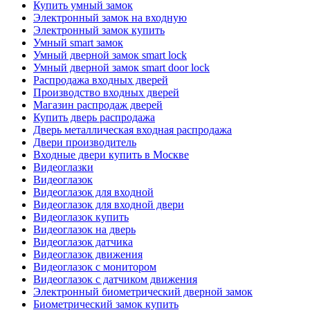
Купить умный замок
Электронный замок на входную
Электронный замок купить
Умный smart замок
Умный дверной замок smart lock
Умный дверной замок smart door lock
Распродажа входных дверей
Производство входных дверей
Магазин распродаж дверей
Купить дверь распродажа
Дверь металлическая входная распродажа
Двери производитель
Входные двери купить в Москве
Видеоглазки
Видеоглазок
Видеоглазок для входной
Видеоглазок для входной двери
Видеоглазок купить
Видеоглазок на дверь
Видеоглазок датчика
Видеоглазок движения
Видеоглазок с монитором
Видеоглазок с датчиком движения
Электронный биометрический дверной замок
Биометрический замок купить