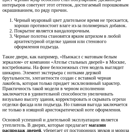
интерьеров советуют этот оттенок, достигаемый порошковым
окрашиванием, по ряду причин.
Черный муаровый цвет длительное время не трескается,
хорошо противостоит влаге из-за полимерных добавок.
Покрытие является вандалопрочным.
Черные полотна становятся ярким штрихом в любой
архитектурной отделке здания или стенового
оформления подъезда.
Такие двери, как например, «Ньюкасл с матовым белым
зеркалом» от компании «Ателье стальных дверей» в Москве,
востребованы. На фоне белоснежных стен модель выглядит
шикарно. Элемент экстерьера с нотками дерзкой
брутальности, элегантности создан с вставкой черная
лакобель, которая только придает эксклюзивный характер.
Практичность такой модели в черном исполнении
заключается в удивительной способности увеличивать
визуально высоту здания, корректировать и скрывать огрехи
отделки фасада или подъезда. Но главная выгода заключается
не только в изящной аристократической ноте оформления.
Основой успешной и длительной эксплуатации является
утеплитель. В дверях, которые предлагает
магазин
распродаж дверей
, уберегает от посторонних звуков и мороза