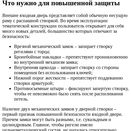
Что нужно для повышенной защиты
Внешне входная дверь представляет собой обычную несущую
раму с распашной створкой. Во время эксплуатации
тематической конструкции пользователь открывает для себя
много новых деталей, большинство которых отвечают за
безопасность:
Врезной механический замок – запирает створку
регилями с торца;
Бронебойные накладки – препятствуют проникновению
во внутренний механизм замка;
Внутренняя щеколда – запирает створку со стороны
помещения без использования ключей;
Нижний порог жесткости – препятствует поддеванию
створки арматурой;
Противосъемные штыри – фиксируют запертую створку,
чтобы ее невозможно было снять после распиливания
петель.
Наличие двух механических замков у дверной створки –
первый признак повышенной безопасности входной двери.
Причем замки могут быть разными, т.е. сувальдным и
цилиндровым. Главное, чтобы ригели имели
цельнометаллический состав, не шатались относительно