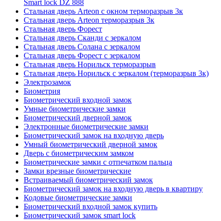
Smart lock DZ 888
Стальная дверь Arteon с окном терморазрыв 3к
Стальная дверь Arteon терморазрыв 3к
Стальная дверь Форест
Стальная дверь Сканди с зеркалом
Стальная дверь Солана с зеркалом
Стальная дверь Форест с зеркалом
Стальная дверь Норильск терморазрыв
Стальная дверь Норильск с зеркалом (терморазрыв 3к)
Электрозамок
Биометрия
Биометрический входной замок
Умные биометрические замки
Биометрический дверной замок
Электронные биометрические замки
Биометрический замок на входную дверь
Умный биометрический дверной замок
Дверь с биометрическим замком
Биометрические замки с отпечатком пальца
Замки врезные биометрические
Встраиваемый биометрический замок
Биометрический замок на входную дверь в квартиру
Кодовые биометрические замки
Биометрический входной замок купить
Биометрический замок smart lock