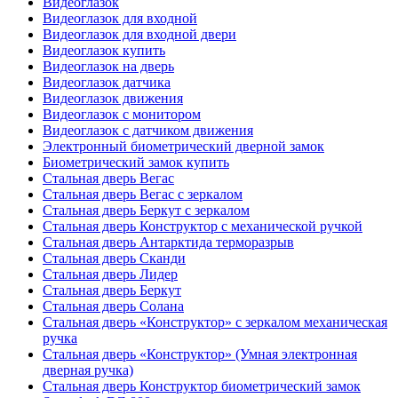
Видеоглазок
Видеоглазок для входной
Видеоглазок для входной двери
Видеоглазок купить
Видеоглазок на дверь
Видеоглазок датчика
Видеоглазок движения
Видеоглазок с монитором
Видеоглазок с датчиком движения
Электронный биометрический дверной замок
Биометрический замок купить
Стальная дверь Вегас
Стальная дверь Вегас с зеркалом
Стальная дверь Беркут с зеркалом
Стальная дверь Конструктор с механической ручкой
Стальная дверь Антарктида терморазрыв
Стальная дверь Сканди
Стальная дверь Лидер
Стальная дверь Беркут
Стальная дверь Солана
Стальная дверь «Конструктор» с зеркалом механическая
ручка
Стальная дверь «Конструктор» (Умная электронная
дверная ручка)
Стальная дверь Конструктор биометрический замок