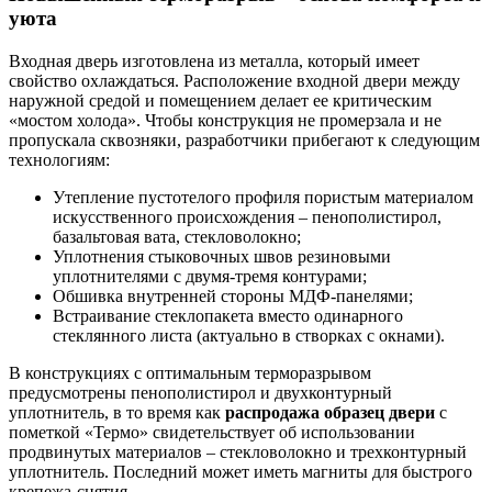
уюта
Входная дверь изготовлена из металла, который имеет
свойство охлаждаться. Расположение входной двери между
наружной средой и помещением делает ее критическим
«мостом холода». Чтобы конструкция не промерзала и не
пропускала сквозняки, разработчики прибегают к следующим
технологиям:
Утепление пустотелого профиля пористым материалом
искусственного происхождения – пенополистирол,
базальтовая вата, стекловолокно;
Уплотнения стыковочных швов резиновыми
уплотнителями с двумя-тремя контурами;
Обшивка внутренней стороны МДФ-панелями;
Встраивание стеклопакета вместо одинарного
стеклянного листа (актуально в створках с окнами).
В конструкциях с оптимальным терморазрывом
предусмотрены пенополистирол и двухконтурный
уплотнитель, в то время как
распродажа образец двери
с
пометкой «Термо» свидетельствует об использовании
продвинутых материалов – стекловолокно и трехконтурный
уплотнитель. Последний может иметь магниты для быстрого
крепежа-снятия.