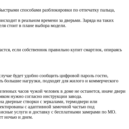
быстрыми способами разблокировки по отпечатку пальца,
сходит в реальном времени за дверьми. Заряда на таких
еля стоит в плане выбора модели.
стся, если собственник правильно купит смартлок, опираясь
случае будет удобно сообщить цифровой пароль гостю,
ь большие нагрузки, подходят для жилого и коммерческого
ленных часов чужой человек в доме не останется, иначе двери
амком нужно согласно инструкции завода.
а дверные створки с зеркалами, термодвери или
оектированы с адаптивной замочной частью под
исные услуги и доставку с бесплатными замерами по МО.
ет ночью и днем.