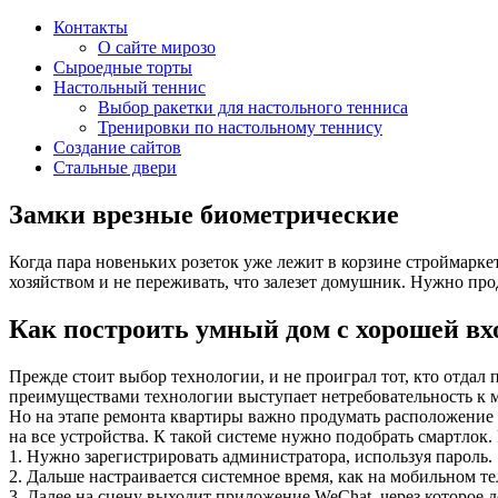
Контакты
О сайте мирозо
Сыроедные торты
Настольный теннис
Выбор ракетки для настольного тенниса
Тренировки по настольному теннису
Создание сайтов
Стальные двери
Замки врезные биометрические
Когда пара новеньких розеток уже лежит в корзине строймарке
хозяйством и не переживать, что залезет домушник. Нужно про
Как построить умный дом с хорошей вх
Прежде стоит выбор технологии, и не проиграл тот, кто отдал
преимуществами технологии выступает нетребовательность к 
Но на этапе ремонта квартиры важно продумать расположение т
на все устройства. К такой системе нужно подобрать смартлок
1. Нужно зарегистрировать администратора, используя пароль.
2. Дальше настраивается системное время, как на мобильном те
3. Далее на сцену выходит приложение WeChat, через которое д