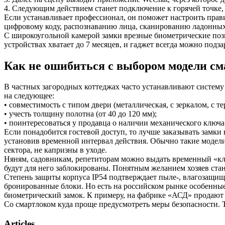
4. Следующим действием станет подключение к горячей точке,
Если устанавливает профессионал, он поможет настроить прав
цифровому коду, распознаванию лица, сканированию ладонных
С широкоугольной камерой замки врезные биометрические позв
устройствах хватает до 7 месяцев, и гаджет всегда можно под
Как не ошибиться с выбором модели см
В частных загородных коттеджах часто устанавливают систему
на следующее:
• совместимость с типом двери (металлическая, с зеркалом, с т
• учесть толщину полотна (от 40 до 120 мм);
• поинтересоваться у продавца о наличии механического ключа
Если понадобится гостевой доступ, то лучше заказывать замки
установив временной интервал действия. Обычно такие модели
сектора, не капризны в уходе.
Няням, садовникам, репетиторам можно выдать временный «ключ
будут для него заблокированы. Понятным желанием хозяев стан
Степень защиты корпуса IP54 подтверждает пыле-, влагозащищ
бронированные блоки. Но есть на российском рынке особенны
биометрический замок. К примеру, на фабрике «АСД» продают
Со смартлоком куда проще предусмотреть меры безопасности. Т
Articles