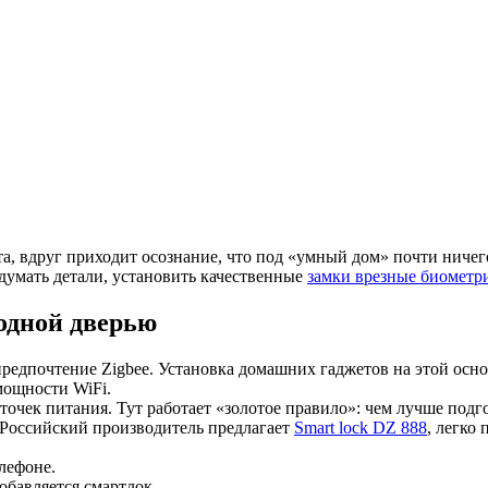
та, вдруг приходит осознание, что под «умный дом» почти ничег
думать детали, установить качественные
замки врезные биометр
одной дверью
 предпочтение Zigbee. Установка домашних гаджетов на этой ос
мощности WiFi.
очек питания. Тут работает «золотое правило»: чем лучше подг
. Российский производитель предлагает
Smart lock DZ 888
, легко
лефоне.
обавляется смартлок.