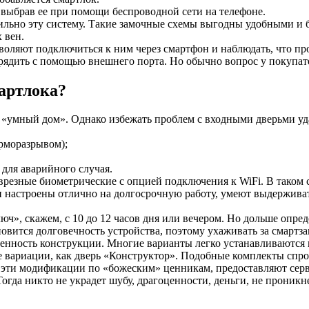
 выбрав ее при помощи беспроводной сети на телефоне.
ильно эту систему. Такие замочные схемы выгодны удобными и 
 вен.
оляют подключиться к ним через смартфон и наблюдать, что прои
зарядить с помощью внешнего порта. Но обычно вопрос у покупат
артлока?
 «умный дом». Однако избежать проблем с входными дверьми уда
ерморазрывом);
 для аварийного случая.
 врезные биометрические с опцией подключения к WiFi. В таком 
 настроены отлично на долгосрочную работу, умеют выдерживат
», скажем, с 10 до 12 часов дня или вечером. Но дольше опреде
овится долговечность устройства, поэтому ухаживать за смартз
енность конструкции. Многие варианты легко устанавливаются н
е вариации, как дверь «Конструктор». Подобные комплекты спр
 эти модификации по «божеским» ценникам, предоставляют серв
огда никто не украдет шубу, драгоценности, деньги, не проникн