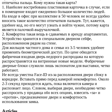
отпечатка пальца. Кому нужна такая карта?
1. Наиболее востребована пластиковая карточка в случае, если
в помещение входит ежедневно большое количество людей.
На входе в офис при коллективе в 50 человек не всегда удобно
вносить такое количество отпечатков пальцев. Тут, кажется,
удобнее код, но его могут узнать и войти чужие, потому карта
является палочкой-выручалочкой.
2. Комфортна такая вещь в сдаваемых в аренду апартаментах.
Устройство хранится в специальном дверном сейфе,
расположенном рядом на стене.
Для жильцов частного дома и семьи из 3-5 человек удобнее
применять биометрический доступ. По цене обходится
фабричная входная дверь недорого распродажа на которую
распространяется на витринные новые модели. Фабричные
дверные блоки служили лишь экспонатом для выставки, четко
работают.
Не всегда уместна Face-ID из-за расположения двери сбоку в
коридоре. Вставать прямо перед камерой некомфортно. Около
2-3 секунд приходится ждать, пока включится камера и
распознает лицо. Словом, выбирая двери, необходимо четко
расспросить у продавца обо всех опциях, взвесить «за» и
«против», предназначение двери и комфортность
использования замка.
Articles