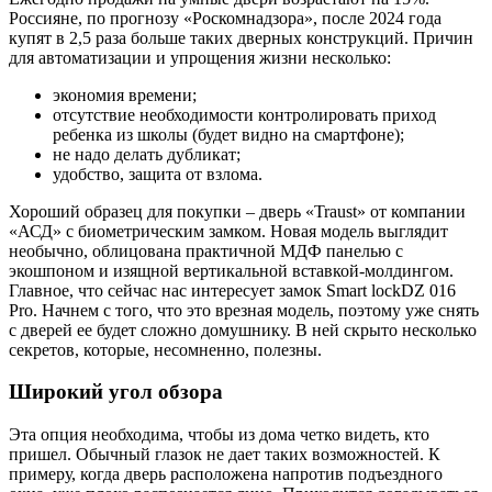
Россияне, по прогнозу «Роскомнадзора», после 2024 года
купят в 2,5 раза больше таких дверных конструкций. Причин
для автоматизации и упрощения жизни несколько:
экономия времени;
отсутствие необходимости контролировать приход
ребенка из школы (будет видно на смартфоне);
не надо делать дубликат;
удобство, защита от взлома.
Хороший образец для покупки – дверь «Traust» от компании
«АСД» с биометрическим замком. Новая модель выглядит
необычно, облицована практичной МДФ панелью с
экошпоном и изящной вертикальной вставкой-молдингом.
Главное, что сейчас нас интересует замок Smart lockDZ 016
Pro. Начнем с того, что это врезная модель, поэтому уже снять
с дверей ее будет сложно домушнику. В ней скрыто несколько
секретов, которые, несомненно, полезны.
Широкий угол обзора
Эта опция необходима, чтобы из дома четко видеть, кто
пришел. Обычный глазок не дает таких возможностей. К
примеру, когда дверь расположена напротив подъездного