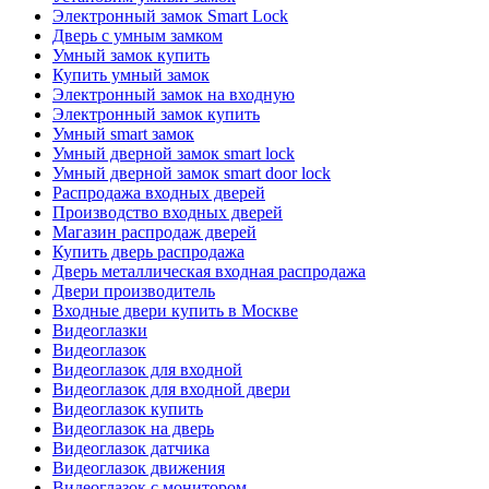
Электронный замок Smart Lock
Дверь с умным замком
Умный замок купить
Купить умный замок
Электронный замок на входную
Электронный замок купить
Умный smart замок
Умный дверной замок smart lock
Умный дверной замок smart door lock
Распродажа входных дверей
Производство входных дверей
Магазин распродаж дверей
Купить дверь распродажа
Дверь металлическая входная распродажа
Двери производитель
Входные двери купить в Москве
Видеоглазки
Видеоглазок
Видеоглазок для входной
Видеоглазок для входной двери
Видеоглазок купить
Видеоглазок на дверь
Видеоглазок датчика
Видеоглазок движения
Видеоглазок с монитором