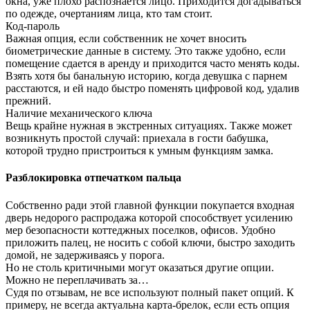
окна, уже плохо распознается лицо. Приходится догадываться
по одежде, очертаниям лица, кто там стоит.
Код-пароль
Важная опция, если собственник не хочет вносить
биометрические данные в систему. Это также удобно, если
помещение сдается в аренду и приходится часто менять коды.
Взять хотя бы банальную историю, когда девушка с парнем
расстаются, и ей надо быстро поменять цифровой код, удалив
прежний.
Наличие механического ключа
Вещь крайне нужная в экстренных ситуациях. Также может
возникнуть простой случай: приехала в гости бабушка,
которой трудно пристроиться к умным функциям замка.
Разблокировка отпечатком пальца
Собственно ради этой главной функции покупается входная
дверь недорого распродажа которой способствует усилению
мер безопасности коттеджных поселков, офисов. Удобно
приложить палец, не носить с собой ключи, быстро заходить
домой, не задерживаясь у порога.
Но не столь критичными могут оказаться другие опции.
Можно не переплачивать за…
Судя по отзывам, не все используют полный пакет опций. К
примеру, не всегда актуальна карта-брелок, если есть опция