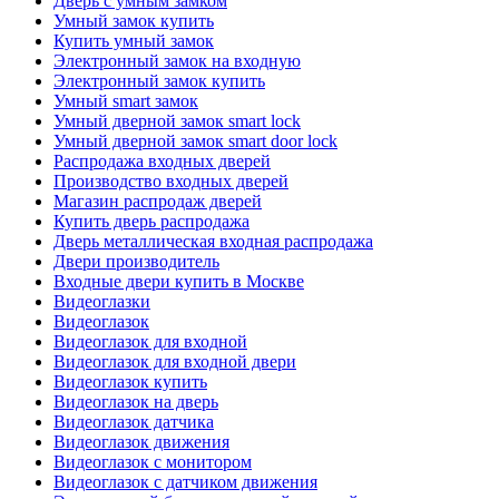
Дверь с умным замком
Умный замок купить
Купить умный замок
Электронный замок на входную
Электронный замок купить
Умный smart замок
Умный дверной замок smart lock
Умный дверной замок smart door lock
Распродажа входных дверей
Производство входных дверей
Магазин распродаж дверей
Купить дверь распродажа
Дверь металлическая входная распродажа
Двери производитель
Входные двери купить в Москве
Видеоглазки
Видеоглазок
Видеоглазок для входной
Видеоглазок для входной двери
Видеоглазок купить
Видеоглазок на дверь
Видеоглазок датчика
Видеоглазок движения
Видеоглазок с монитором
Видеоглазок с датчиком движения