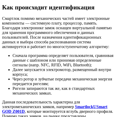
Как происходит идентификация
Смартлок помимо механических частей имеет электронные
компоненты — системную плату, процессор, память.
Благодаря электронике замок оснащен виртуальной памятью
для хранения программного обеспечения и данных
пользователей. После назначения идентификационных
данных и выбора способа распознавания система
активируется и работает по многоступенчатому алгоритму:
Сначала программа определяет пользователя, сравнивая
данные с шаблоном или принимая определенные
сигналы (напр. NFC, RFID, WiFi, Bluetooth);
Далее запускается электромотор, размещенный внутри
корпуса;
Через ротор и зубчатые передачи механическая энергия
передается ригелям;
Ригели запираются так же, как в стандартных
механических замках.
Данная последовательность характерна для
электромеханических замков, например
SmartlockUSmart
GOD Z001D
, которые монтируется вглубь дверного профиля.
Помимо таких замков, на рынке представлены