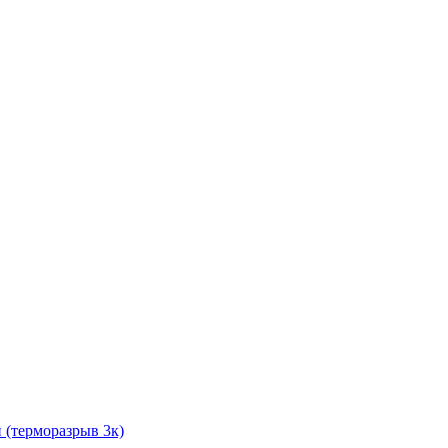
й (терморазрыв 3к)