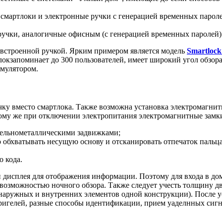
смартлоки и электронные ручки с генерацией временных пароле
ручки, аналогичные офисным (с генерацией временных паролей)
встроенной ручкой. Ярким примером является модель
Smartloc
запоминает до 300 пользователей, имеет широкий угол обзора, 
мулятором.
у вместо смартлока. Также возможна установка электромагнитн
тому же при отключении электропитания электромагнитные замк
 цельнометаллическими задвижками;
о обхватывать несущую основу и отсканировать отпечаток пальц
о кода.
 дисплея для отображения информации. Поэтому для входа в до
возможностью ночного обзора. Также следует учесть толщину дв
аружных и внутренних элементов одной конструкции). После ус
ригелей, разные способы идентификации, прием уаделнных сигн