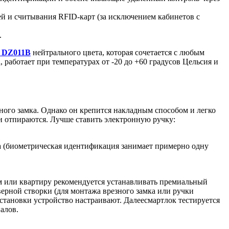
й и считывания RFID-карт (за исключением кабинетов с
.
k DZ011B
нейтрального цвета, которая сочетается с любым
работает при температурах от -20 до +60 градусов Цельсия и
ого замка. Однако он крепится накладным способом и легко
и отпираются. Лучше ставить электронную ручку:
а (биометрическая идентификация занимает примерно одну
м или квартиру рекомендуется устанавливать премиальный
ерной створки (для монтажа врезного замка или ручки
тановки устройство настраивают. Далеесмартлок тестируется
алов.