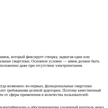
амок, который фиксирует створку, задвигая один или
альные смартлоки. Основное условие — замок должен быть
м положении даже при отсутствии электропитания.
всегда возможно: во-первых, функциональные смартлоки
вуют требованиям целевой аудитории. Поэтому качественный
и от сферы применения и количества пользователей:
в идентификации и обеспечивающие удаленный контроль через