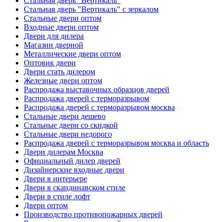
Стальная дверь "Вертикаль"
Стальная дверь "Вертикаль" с зеркалом
Стальные двери оптом
Входные двери оптом
Двери для дилера
Магазин дверной
Металлические двери оптом
Оптовик двери
Двери стать дилером
Железные двери оптом
Распродажа выставочных образцов дверей
Распродажа дверей с терморазрывом
Распродажа дверей с терморазрывом москва
Стальные двери дешево
Стальные двери со скидкой
Стальные двери недорого
Распродажа дверей с терморазрывом москва и область
Двери дилерам Москва
Официальный дилер дверей
Дизайнерские входные двери
Двери в интерьере
Двери в скандинавском стиле
Двери в стиле лофт
Двери оптом
Производство противопожарных дверей