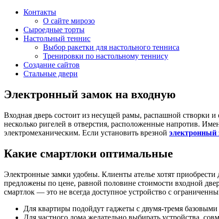
Контакты
О сайте мирозо
Сыроедные торты
Настольный теннис
Выбор ракетки для настольного тенниса
Тренировки по настольному теннису
Создание сайтов
Стальные двери
Электронный замок на входную
Входная дверь состоит из несущей рамы, распашной створки и
несколько ригелей в отверстия, расположенные напротив. И
электромеханическим. Если установить врезной
электронный 
Какие смартлоки оптимальные
Электронные замки удобны. Клиенты ателье хотят приобрести 
предложены по цене, равной половине стоимости входной двер
смартлок — это не всегда доступное устройство с ограниченн
Для квартиры подойдут гаджеты с двумя-тремя базовыми
Для частного дома желательно выбирать устройства, со