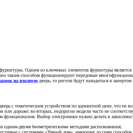
 фурнитуры. Одним из ключевых элементов фурнитуры является з
менно таким способом функционируют передовые многофункцион
замок на входную
дверь, то ригели будут находиться в заперто
дверь с тематическим устройством по адекватной цене, что не 
и или дороже; во-вторых, недорогие модели часто не соответст
ым функционалом. Выбор электроники нужно делать в зависимост
 и одним-двумя биометрическими методами распознавания;
вместимые с системами «Умный дом», имеющие до семи способо