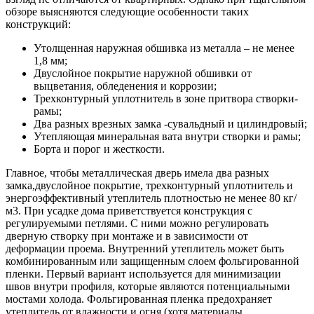
обзоре выясняются следующие особенности таких
конструкций:
Утолщенная наружная обшивка из металла – не менее
1,8 мм;
Двуслойное покрытие наружной обшивки от
выцветания, обледенения и коррозии;
Трехконтурный уплотнитель в зоне притвора створки-
рамы;
Два разных врезных замка -сувальдный и цилиндровый;
Утепляющая минеральная вата внутри створки и рамы;
Борта и порог и жесткости.
Главное, чтобы металлическая дверь имела два разных
замка,двуслойное покрытие, трехконтурный уплотнитель и
энергоэффективный утеплитель плотностью не менее 80 кг/
м3. При усадке дома приветствуется конструкция с
регулируемыми петлями. С ними можно регулировать
дверную створку при монтаже и в зависимости от
деформации проема. Внутренний утеплитель может быть
комбинированным или защищенным слоем фольгированной
пленки. Первый вариант используется для минимизации
швов внутри профиля, которые являются потенциальными
мостами холода. Фольгированная пленка предохраняет
утеплитель от влажности и огня (хотя материалы