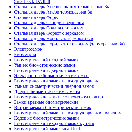
Smart lock DZ 888
Стальная дверь Arteon с окном терморазрыв 3к
Стальная дверь Arteon терморазрыв 3к
Стальная дверь Форест
Стальная дверь Сканди с зеркалом
Стальная дверь Солана с зеркалом
Стальная дверь Форест с зеркалом
Стальная дверь Норильск терморазрыв
Стальная дверь Норильск с зеркалом (терморазрыв 3к)
Электрозамок
Биометрия
Биометрический входной замок
Умные биометрические замки
Биометрический дверной замок
Электронные биометрические замки
Биометрический замок на входную дверь
Умный биометрический дверной замок
Дверь с биометрическим замком
Биометрические замки с отпечатком пальца
Замки врезные биометрические
Встраиваемый биометрический замок
Биометрический замок на входную дверь в квартиру
Кодовые биометрические замки
Биометрический входной замок купить
Биометрический замок smart lock