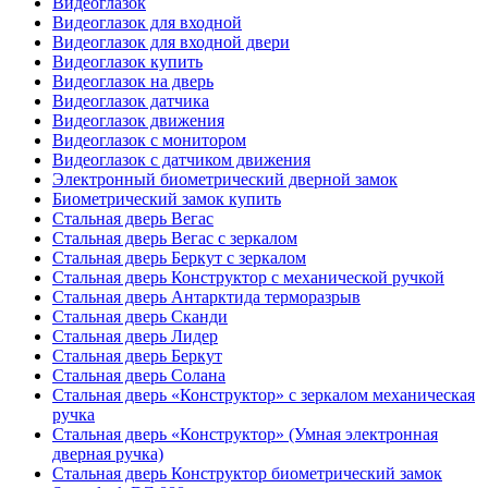
Видеоглазок
Видеоглазок для входной
Видеоглазок для входной двери
Видеоглазок купить
Видеоглазок на дверь
Видеоглазок датчика
Видеоглазок движения
Видеоглазок с монитором
Видеоглазок с датчиком движения
Электронный биометрический дверной замок
Биометрический замок купить
Стальная дверь Вегас
Стальная дверь Вегас с зеркалом
Стальная дверь Беркут с зеркалом
Стальная дверь Конструктор с механической ручкой
Стальная дверь Антарктида терморазрыв
Стальная дверь Сканди
Стальная дверь Лидер
Стальная дверь Беркут
Стальная дверь Солана
Стальная дверь «Конструктор» с зеркалом механическая
ручка
Стальная дверь «Конструктор» (Умная электронная
дверная ручка)
Стальная дверь Конструктор биометрический замок