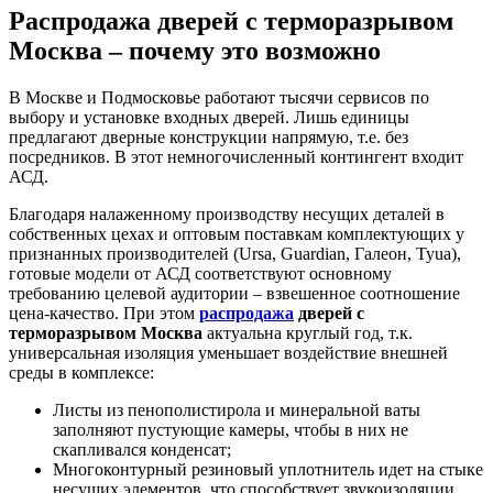
Распродажа дверей с терморазрывом
Москва
– почему это возможно
В Москве и Подмосковье работают тысячи сервисов по
выбору и установке входных дверей. Лишь единицы
предлагают дверные конструкции напрямую, т.е. без
посредников. В этот немногочисленный контингент входит
АСД.
Благодаря налаженному производству несущих деталей в
собственных цехах и оптовым поставкам комплектующих у
признанных производителей (Ursa, Guardian, Галеон, Tyua),
готовые модели от АСД соответствуют основному
требованию целевой аудитории – взвешенное соотношение
цена-качество. При этом
распродажа
дверей с
терморазрывом Москва
актуальна круглый год, т.к.
универсальная изоляция уменьшает воздействие внешней
среды в комплексе:
Листы из пенополистирола и минеральной ваты
заполняют пустующие камеры, чтобы в них не
скапливался конденсат;
Многоконтурный резиновый уплотнитель идет на стыке
несущих элементов, что способствует звукоизоляции,