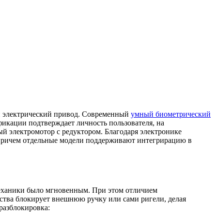
и электрический привод. Современный
умный биометрический
фикации подтверждает личность пользователя, на
й электромотор с редуктором. Благодаря электронике
, причем отдельные модели поддерживают интегрирацию в
механики было мгновенным. При этом отличием
йства блокирует внешнюю ручку или сами ригели, делая
разблокировка: