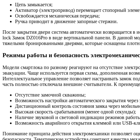
Цепь замыкается;
Активатор (электропривод) перемещает стопорный элеме
Освобождается механическая передача;
Ручка приводит в движение запорные стержни.
После закрытия двери система автоматически возвращается в 
lock Замок DZ016Pro в виде вертикальной панели. В данной м
тяжелыми бронированными дверями, которые оснащены плотн
Режимы работы и безопасность электромеханичес
Модели смартлока по разному реагируют на отсутствие электр
эвакуации. Чаще используется первая схема, дополненная воз
Интеллектуальное управление позволяет настраивать замок по
часть полностью отключала внешние считыватели. К преимуще
Отсутствие замочной скважины;
Возможность настройки автоматического закрытия через
Дистанционный контроль состояния замка через мобиль
Высокая скорость срабатывания (менее одной секунды);
Наличие звуковой и световой индикации режимов работы
Возможность аварийного открытия клеммой или USB-клю
Понимание принципа действия электромеханики позволяет оце
безопасности. Тематические устройства сочетают качества ме