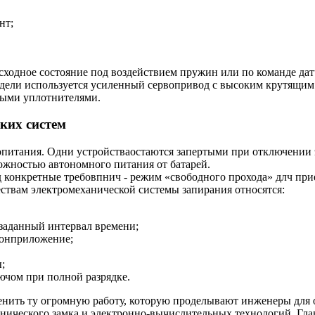
нт;
исходное состояние под воздействием пружин или по команде д
одели используется усиленный сервопривод с высоким крутящим 
ыми уплотнителями.
ких систем
опитания. Одни устройстваостаются запертыми при отключении э
можностью автономного питания от батарей.
д конкретные требовпнич - режим «свободного прохода» длч прие
ствам электромеханической системы запирания относятся:
 заданный интервал времени;
нонприложение;
;
чом при полной разрядке.
нить ту огромную работу, которую проделывают инженеры для 
ханического замка и электронно-вычислительных технологий. Г