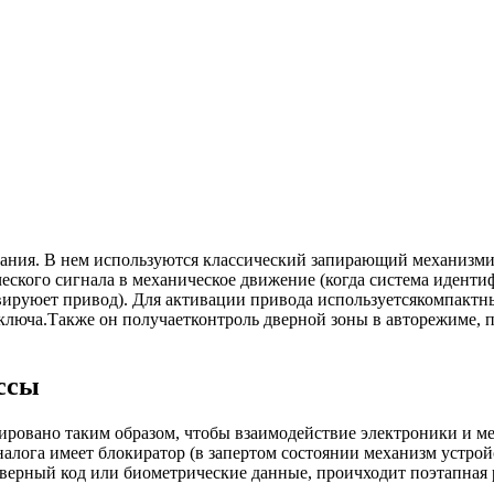
ирания. В нем используются классический запирающий механизм
еского сигнала в механическое движение (когда система иденти
ируюет привод). Для активации привода используетсякомпактны
з ключа.Также он получаетконтроль дверной зоны в авторежиме
ссы
тировано таким образом, чтобы взаимодействие электроники и 
налога имеет блокиратор (в запертом состоянии механизм устро
верный код или биометрические данные, проичходит поэтапная 