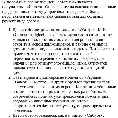
В любом бизнесе жизненной «артерией» является
покупательский поток. Спрос растет на высокотехнологичные
предложения, поэтому у производителя должна быть
перспективная материально-сырьевая база для создания
разного вида дверей.
Двери с биометрическими замками («Каадас», Kale,
«Самсунг», Igloohome). Эти модели часто спрашивают
жильцы новостроя, поэтому если дверной магазин
открыть в новом жилкомплексе, в районе с умными
домами, такие модели замков пригодятся. Потребителю
нравится, что не надо носить связки ключей,
переживать, что ребенок в школе их потеряет, или
ключи у него отнимут злоумышленники. Отпечаток
пальца, сетчатка глаза являются надежной защитой
дома.
Сувальдные и цилиндровые модели от «Гардиан»,
«Галеон», «Меттэм» и других брендов проявили себя
как устойчивые ко взлому версии. Коллекции обширные
и отличаются от старых инженерных разработок. В
современных моделях уже предложены ложные пазы,
кодовые миллионные комбинации, чтобы
сопротивляться бамп-инструменту, острым предметам,
отмычкам.
Двери с терморазрывом, как например, «Сибирь»,