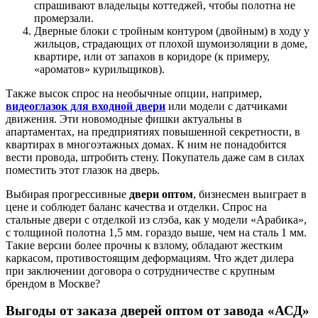
спрашивают владельцы коттеджей, чтобы полотна не
промерзали.
Дверные блоки с тройным контуром (двойным) в ходу у
жильцов, страдающих от плохой шумоизоляции в доме,
квартире, или от запахов в коридоре (к примеру,
«ароматов» курильщиков).
Также высок спрос на необычные опции, например,
видеоглазок для входной двери
или модели с датчиками
движения. Эти новомодные фишки актуальны в
апартаментах, на предприятиях повышенной секретности, в
квартирах в многоэтажных домах. К ним не понадобится
вести провода, штробить стену. Покупатель даже сам в силах
поместить этот глазок на дверь.
Выбирая прогрессивные
двери оптом
, бизнесмен выиграет в
цене и соблюдет баланс качества и отделки. Спрос на
стальные двери с отделкой из слэба, как у модели «Арабика»,
с толщиной полотна 1,5 мм. гораздо выше, чем на сталь 1 мм.
Такие версии более прочны к взлому, обладают жестким
каркасом, противостоящим деформациям. Что ждет дилера
при заключении договора о сотрудничестве с крупным
брендом в Москве?
Выгоды от заказа дверей оптом от завода «АСД»