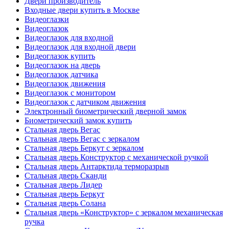
Двери производитель
Входные двери купить в Москве
Видеоглазки
Видеоглазок
Видеоглазок для входной
Видеоглазок для входной двери
Видеоглазок купить
Видеоглазок на дверь
Видеоглазок датчика
Видеоглазок движения
Видеоглазок с монитором
Видеоглазок с датчиком движения
Электронный биометрический дверной замок
Биометрический замок купить
Стальная дверь Вегас
Стальная дверь Вегас с зеркалом
Стальная дверь Беркут с зеркалом
Стальная дверь Конструктор с механической ручкой
Стальная дверь Антарктида терморазрыв
Стальная дверь Сканди
Стальная дверь Лидер
Стальная дверь Беркут
Стальная дверь Солана
Стальная дверь «Конструктор» с зеркалом механическая
ручка