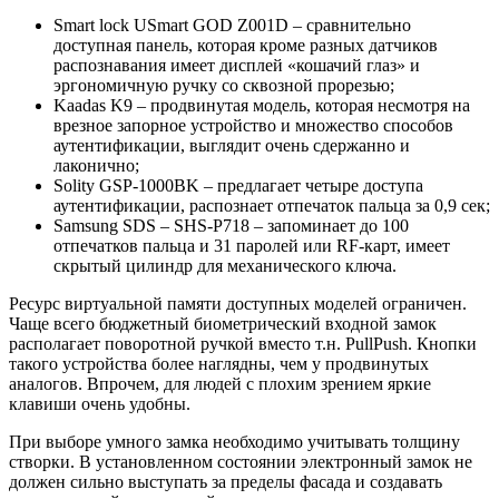
Smart lock USmart GOD Z001D – сравнительно
доступная панель, которая кроме разных датчиков
распознавания имеет дисплей «кошачий глаз» и
эргономичную ручку со сквозной прорезью;
Kaadas K9 – продвинутая модель, которая несмотря на
врезное запорное устройство и множество способов
аутентификации, выглядит очень сдержанно и
лаконично;
Solity GSP-1000BK – предлагает четыре доступа
аутентификации, распознает отпечаток пальца за 0,9 сек;
Samsung SDS – SHS-P718 – запоминает до 100
отпечатков пальца и 31 паролей или RF-карт, имеет
скрытый цилиндр для механического ключа.
Ресурс виртуальной памяти доступных моделей ограничен.
Чаще всего бюджетный биометрический входной замок
располагает поворотной ручкой вместо т.н. PullPush. Кнопки
такого устройства более наглядны, чем у продвинутых
аналогов. Впрочем, для людей с плохим зрением яркие
клавиши очень удобны.
При выборе умного замка необходимо учитывать толщину
створки. В установленном состоянии электронный замок не
должен сильно выступать за пределы фасада и создавать