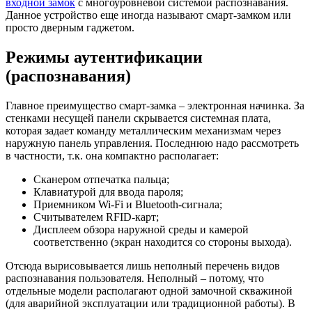
входной замок
с многоуровневой системой распознавания.
Данное устройство еще иногда называют смарт-замком или
просто дверным гаджетом.
Режимы аутентификации
(распознавания)
Главное преимущество смарт-замка – электронная начинка. За
стенками несущей панели скрывается системная плата,
которая задает команду металлическим механизмам через
наружную панель управления. Последнюю надо рассмотреть
в частности, т.к. она компактно располагает:
Сканером отпечатка пальца;
Клавиатурой для ввода пароля;
Приемником Wi-Fi и Bluetooth-сигнала;
Считывателем RFID-карт;
Дисплеем обзора наружной среды и камерой
соответственно (экран находится со стороны выхода).
Отсюда вырисовывается лишь неполный перечень видов
распознавания пользователя. Неполный – потому, что
отдельные модели располагают одной замочной скважиной
(для аварийной эксплуатации или традиционной работы). В