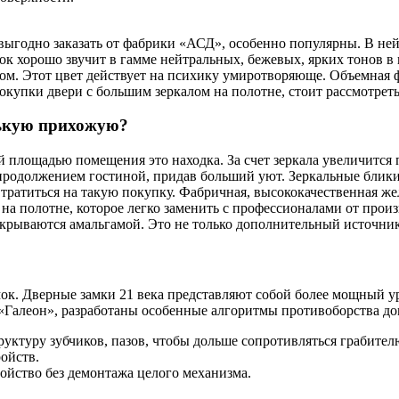
 выгодно заказать от фабрики «АСД», особенно популярны. В не
ок хорошо звучит в гамме нейтральных, бежевых, ярких тонов в
лом. Этот цвет действует на психику умиротворяюще. Объемная
окупки двери с большим зеркалом на полотне, стоит рассмотрет
нькую прихожую?
 площадью помещения это находка. За счет зеркала увеличится 
продолжением гостиной, придав больший уют. Зеркальные блики
 тратиться на такую покупку. Фабричная, высококачественная же
 на полотне, которое легко заменить с профессионалами от прои
ываются амальгамой. Это не только дополнительный источник с
к. Дверные замки 21 века представляют собой более мощный уро
 «Галеон», разработаны особенные алгоритмы противоборства д
уктуру зубчиков, пазов, чтобы дольше сопротивляться грабител
ойств.
ойство без демонтажа целого механизма.