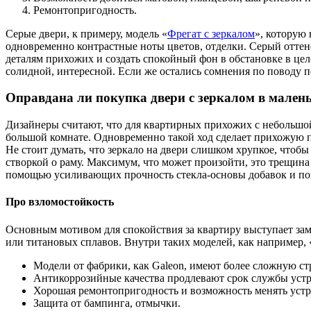
Ремонтопригодность.
Серые двери, к примеру, модель «
Фрегат с зеркалом
», которую
одновременно контрастные ноты цветов, отделки. Серый оттен
деталям прихожих и создать спокойный фон в обстановке в це
солидной, интересной. Если же остались сомнения по поводу п
Оправдана ли покупка двери с зеркалом в мале
Дизайнеры считают, что для квартирных прихожих с небольшой
большой комнате. Одновременно такой ход сделает прихожую 
Не стоит думать, что зеркало на двери слишком хрупкое, чтобы
створкой о раму. Максимум, что может произойти, это трещина
помощью усиливающих прочность стекла-основы добавок и покр
Про взломостойкость
Основным мотивом для спокойствия за квартиру выступает замо
или титановых сплавов. Внутри таких моделей, как например,
Модели от фабрики, как Galeon, имеют более сложную стр
Антикоррозийные качества продлевают срок службы устр
Хорошая ремонтопригодность и возможность менять устр
Защита от бампинга, отмычки.