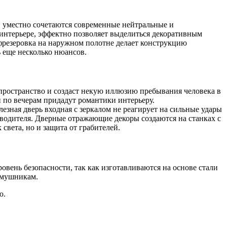
й уместно сочетаются современные нейтральные и
 интерьере, эффектно позволяет выделиться декоративным
 фрезеровка на наружном полотне делает конструкцию
ь еще несколько нюансов.
пространство и создаст некую иллюзию пребывания человека в
 по вечерам придадут романтики интерьеру.
лезная дверь входная с зеркалом не реагирует на сильные удары
зводителя. Дверные отражающие декоры создаются на станках с
вета, но и защита от грабителей.
вень безопасности, так как изготавливаются на основе стали
омушникам.
ю.