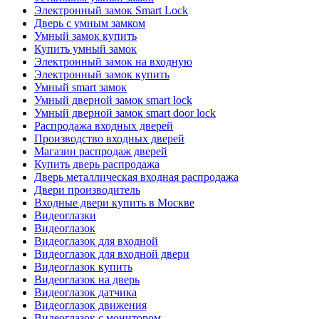
Электронный замок Smart Lock
Дверь с умным замком
Умный замок купить
Купить умный замок
Электронный замок на входную
Электронный замок купить
Умный smart замок
Умный дверной замок smart lock
Умный дверной замок smart door lock
Распродажа входных дверей
Производство входных дверей
Магазин распродаж дверей
Купить дверь распродажа
Дверь металлическая входная распродажа
Двери производитель
Входные двери купить в Москве
Видеоглазки
Видеоглазок
Видеоглазок для входной
Видеоглазок для входной двери
Видеоглазок купить
Видеоглазок на дверь
Видеоглазок датчика
Видеоглазок движения
Видеоглазок с монитором