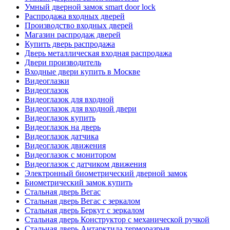
Умный дверной замок smart door lock
Распродажа входных дверей
Производство входных дверей
Магазин распродаж дверей
Купить дверь распродажа
Дверь металлическая входная распродажа
Двери производитель
Входные двери купить в Москве
Видеоглазки
Видеоглазок
Видеоглазок для входной
Видеоглазок для входной двери
Видеоглазок купить
Видеоглазок на дверь
Видеоглазок датчика
Видеоглазок движения
Видеоглазок с монитором
Видеоглазок с датчиком движения
Электронный биометрический дверной замок
Биометрический замок купить
Стальная дверь Вегас
Стальная дверь Вегас с зеркалом
Стальная дверь Беркут с зеркалом
Стальная дверь Конструктор с механической ручкой
Стальная дверь Антарктида терморазрыв