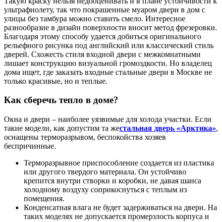
Такую краску нельзя недооценивать и в плане устойчивости к
ультрафиолету, так что покрашенные муаром двери в дом с
улицы без тамбура можно ставить смело. Интересное
разнообразие в дизайн поверхности вносит метод фрезеровки.
Благодаря этому способу удается добиться оригинального
рельефного рисунка под английский или классический стиль
дверей. Схожесть стиля входной двери с межкомнатными
лишает конструкцию визуальной громоздкости. Но владелец
дома ищет, где заказать входные стальные двери в Москве не
только красивые, но и теплые.
Как сберечь тепло в доме?
Окна и двери – наиболее уязвимые для холода участки. Если
такие модели, как допустим та же
стальная дверь «Арктика»
,
оснащены терморазрывом, беспокойства хозяев
беспричинные.
Терморазрывное приспособление создается из пластика
или другого твердого материала. Он устойчиво
крепится внутри створки и коробки, не давая шанса
холодному воздуху соприкоснуться с теплым из
помещения.
Конденсатная влага не будет задерживаться на двери. На
таких моделях не допускается промерзлость корпуса и