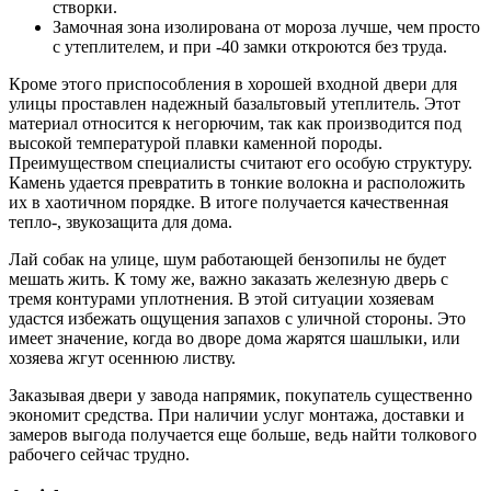
створки.
Замочная зона изолирована от мороза лучше, чем просто
с утеплителем, и при -40 замки откроются без труда.
Кроме этого приспособления в хорошей входной двери для
улицы проставлен надежный базальтовый утеплитель. Этот
материал относится к негорючим, так как производится под
высокой температурой плавки каменной породы.
Преимуществом специалисты считают его особую структуру.
Камень удается превратить в тонкие волокна и расположить
их в хаотичном порядке. В итоге получается качественная
тепло-, звукозащита для дома.
Лай собак на улице, шум работающей бензопилы не будет
мешать жить. К тому же, важно заказать железную дверь с
тремя контурами уплотнения. В этой ситуации хозяевам
удастся избежать ощущения запахов с уличной стороны. Это
имеет значение, когда во дворе дома жарятся шашлыки, или
хозяева жгут осеннюю листву.
Заказывая двери у завода напрямик, покупатель существенно
экономит средства. При наличии услуг монтажа, доставки и
замеров выгода получается еще больше, ведь найти толкового
рабочего сейчас трудно.