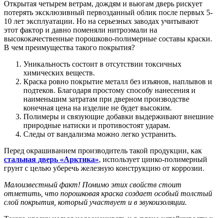
Открытая четырем ветрам, дождям и вьюгам дверь рискует
потерять эксклюзивный первозданный облик после первых 5-
10 лет эксплуатации. Но на серьезных заводах учитывают
этот фактор и давно поменяли нитроэмали на
высококачественные порошково-полимерные составы краски.
В чем преимущества такого покрытия?
Уникальность состоит в отсутствии токсичных
химических веществ.
Краска ровно покрытие металл без изъянов, наплывов и
подтеков. Благодаря простому способу нанесения и
наименьшим затратам при дверном производстве
конечная цена на изделие не будет высоким.
Полимеры и связующие добавки выдерживают внешние
природные натиски и противостоят ударам.
Следы от вандализма можно легко устранить.
Перед окрашиванием производитель такой продукции, как
стальная дверь «Арктика»
, использует цинко-полимерный
грунт с целью уберечь железную конструкцию от коррозии.
Малоизвестный факт! Помимо этих свойств стоит
отметить, что порошковая краска создает особый толстый
слой покрытия, который участвует и в звукоизоляции.