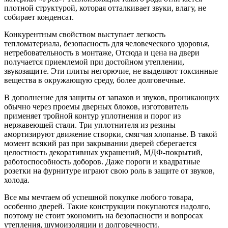
плотной структурой, которая отталкивает звуки, влагу, не
собирает конденсат.
Конкурентным свойством выступает легкость
тепломатериала, безопасность для человеческого здоровья,
нетребовательность в монтаже, Отсюда и цена на двери
получается приемлемой при достойном утеплении,
звукозащите. Эти плиты негорючие, не выделяют токсинные
вещества в окружающую среду, более долговечные.
В дополнение для защиты от запахов и звуков, проникающих
обычно через проемы дверных блоков, изготовитель
применяет тройной контур уплотнения и порог из
нержавеющей стали. Три уплотнителя из резины
амортизируют движение створки, смягчая хлопанье. В такой
момент всякий раз при закрывании дверей сберегается
целостность декоративных украшений, МДФ-покрытий,
работоспособность доборов. Даже пороги и квадратные
розетки на фурнитуре играют свою роль в защите от звуков,
холода.
Все мы мечтаем об успешной покупке любого товара,
особенно дверей. Такие конструкции покупаются надолго,
поэтому не стоит экономить на безопасности и вопросах
утепления, шумоизоляции и долговечности.