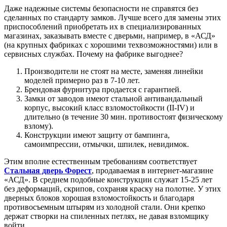
Даже надежные системы безопасности не справятся без
сделанных по стандарту замков. Лучше всего для замены этих
приспособлений приобретать их в специализированных
магазинах, заказывать вместе с дверьми, например, в «АСД»
(на крупных фабриках с хорошими техвозможностями) или в
сервисных службах. Почему на фабрике выгоднее?
Производители не стоят на месте, заменяя линейки
моделей примерно раз в 7-10 лет.
Брендовая фурнитура продается с гарантией.
Замки от заводов имеют стальной антивандальный
корпус, высокий класс взломостойкости (II-IV) и
длительно (в течение 30 мин. противостоят физическому
взлому).
Конструкции имеют защиту от бампинга,
самоимпрессии, отмычки, шпилек, невидимок.
Этим вполне естественным требованиям соответствует
Стальная дверь Форест
, продаваемая в интернет-магазине
«АСД». В среднем подобные конструкции служат 15-25 лет
без деформаций, скрипов, сохраняя краску на полотне. У этих
дверных блоков хорошая взломостойкость и благодаря
противосъемным штырям из холодной стали. Они крепко
держат створки на спиленных петлях, не давая взломщику
войти.