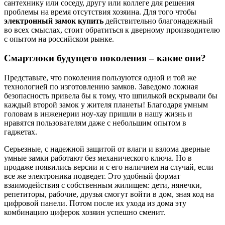
сантехнику или соседу, другу или коллеге для решения
проблемы на время отсутствия хозяина. Для того чтобы
электронный замок купить
действительно благонадежный
во всех смыслах, стоит обратиться к дверному производителю
с опытом на российском рынке.
Смартлоки будущего поколения – какие они?
Представьте, что поколения пользуются одной и той же
технологией по изготовлению замков. Заведомо ложная
безопасность привела бы к тому, что шпилькой вскрывали бы
каждый второй замок у жителя планеты! Благодаря умным
головам в инженерии ноу-хау пришли в нашу жизнь и
нравятся пользователям даже с небольшим опытом в
гаджетах.
Серьезные, с надежной защитой от влаги и взлома дверные
умные замки работают без механического ключа. Но в
продаже появились версии и с его наличием на случай, если
все же электроника подведет. Это удобный формат
взаимодействия с собственным жилищем: дети, нянечки,
репетиторы, рабочие, друзья смогут войти в дом, зная код на
цифровой панели. Потом после их ухода из дома эту
комбинацию циферок хозяин успешно сменит.