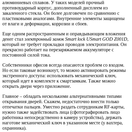
алюминиевых сплавов. У таких моделей прочный
противоударный корпус, дополненный дисплеем из
закаленного стекла. Он более долговечен по сравнению с
пластиковыми аналогами. Внутренние элементы защищены
от влаги и деформации, коррозии и сбоев.
Еще одним распространенным и оправдывающим вложения
денег стал
электронный замок
Smart
lock
USmart
GOD
Z
001
D
,
который не требует прокладки проводов электропитания. Он
прекрасно работает на перезаряжаемом аккумуляторе с
постоянной силой тока.
Собственники офисов всегда опасаются проблем со входом.
Но если таковые возникнут, то можно активировать режимы
экстренного доступа: использовать механический ключ,
который идет в комплекте к смартзамкам. Также можно
открыть двери через приложение.
Главное – обладать несколькими альтернативными типами
открывания дверей. Скажем, недостаточно внести только
отпечатки пальцев. Уместно раздать сотрудникам RF-карты,
нужно также задействовать лица (сфотографировать лицо
работника непосредственно в камеру устройства), держать
наготове механический ключ в указанном месте (у вахтера,
охранника).