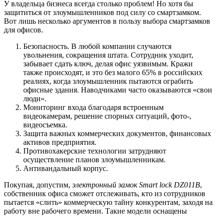
У владельца бизнеса всегда столько проблем! Но хотя бы
защититься от злоумышленников под силу со смартзамком.
Вот лишь несколько аргументов в пользу выбора смартзамков
для офисов.
Безопасность. В любой компании случаются
увольнения, сокращения штата. Сотрудник уходит,
забывает сдать ключ, делая офис уязвимым. Кражи
также происходят, и это без малого 65% в российских
реалиях, когда злоумышленник пытаются ограбить
офисные здания. Наводчиками часто оказываются «свои
люди».
Мониторинг входа благодаря встроенным
видеокамерам, решение спорных ситуаций, фото-,
видеосъемка.
Защита важных коммерческих документов, финансовых
активов предприятия.
Противохакерские технологии затрудняют
осуществление планов злоумышленникам.
Антивандальный корпус.
Покупая, допустим,
электронный замок
Smart
lock
DZ
011
B
,
собственник офиса сможет отслеживать, кто из сотрудников
пытается «слить» коммерческую тайну конкурентам, заходя на
работу вне рабочего времени. Такие модели оснащены