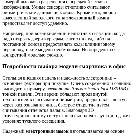
камерой высокого разрешения с передачей четкого
изображения. Умные сенсоры отчетливо считывают
биометрические данные персонала. Кроме того, любой
качественный заводского типа
электронный замок
предоставляет доступ удаленно.
Например, при возникновении нештатных ситуаций, когда
надо открыть двери курьерам, сантехникам, либо на
постоянной основе предоставлять коды клининговому
персоналу, такие модели необходимы. Но определиться с
конкретной моделью сложно.
Подробности выбора модели смартлока в офис
Стильная внешняя панель и надежность электроники –
основные факторы при покупке. Очень современно и солидно
выглядит, к примеру,
электронный замок
Smart
lock
DZ
015
B
в
тонкой панели. Эти версии обладают продвинутой
технологией в считывании биометрии, предоставляя доступ
через распознавание лица, быстрое открытие путем
считывания отпечатка пальца. Благодаря 3D
структурированному свету сканер выполняет функцию даже в
условиях тусклого освещения.
Надежный
электронный замок
изготавливается на основе