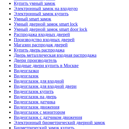
Купить умный замок
Электронный замок на входную
Электронный замок купить
Умный smart замок
Умный дверной замок smart lock
Умный дверной замок smart door lock
Распродажа входных дверей
Производство входных дверей
Магазин распродаж дверей
Купить дверь распродажа
Дверь металлическая входная распродажа
Двери производитель
Входные двери купить в Москве
Видеоглазки
Видеоглазок
Видеоглазок для входной
Видеоглазок для входной двери
Видеоглазок купить
Видеоглазок на дверь
Видеоглазок датчика
Видеоглазок движения
Видеоглазок с монитором
Видеоглазок с датчиком движения
Электронный биометрический дверной замок
Биометрический замок купить