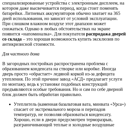
специализированные устройства с электронным дисплеем, на
котором даже высвечивается период, когда стоит поменять
батарейки. Литиевых аккумуляторов обычно хватает на 365
дней использования, но зависит от условий эксплуатации.
При слишком влажном воздухе этот диапазон может
снижаться. Однако в любых обстоятельствах на экране
появится «напоминалка». Для покупателя
распродажа дверей
со склада
– это хорошая возможность купить эксклюзив по
антикризисной стоимости.
Для частного дома
В загородных постройках распространена проблема с
образованием конденсата на створке или коробке. Иногда
дверь просто «обрастает» ледяной коркой из-за дефицита
утепления. По этой причине завод «АСД» предлагает услуги
по монтажу, ведь к установке подобных конструкций
предъявляются особые требования. Но и сам по себе дверной
блок должен быть обработан правильно.
Утеплитель (каменная базальтовая вата, минвата «Урса»)
спасает от экстремального мороза и перепадов
температур, не позволяя образоваться конденсату.
Хорошо, если в двери предусмотрен терморазрыв,
разграничивающий теплые и холодные воздушные