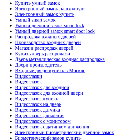
Купить умный замок
Электронный замок на входную
Электронный замок купить
Умный smart замок
Умный дверной замок smart lock
Умный дверной замок smart door lock
Распродажа входных дверей
Производство входных дверей
Магазин распродаж дверей
Купить дверь распродажа
Дверь металлическая входная распродажа
Двери производитель
Входные двери купить в Москве
Видеоглазки
Видеоглазок
Видеоглазок для входной
Видеоглазок для входной двери
Видеоглазок купить
Видеоглазок на дверь
Видеоглазок датчика
Видеоглазок движения
Видеоглазок с монитором
Видеоглазок с датчиком движения
Электронный биометрический дверной замок
Биометрический замок купить