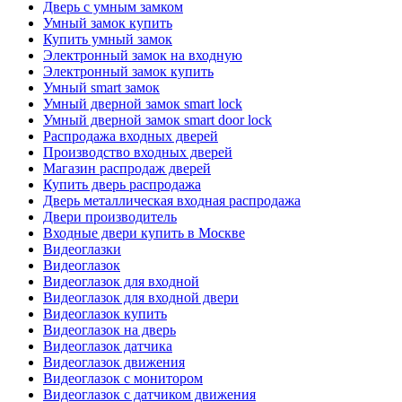
Дверь с умным замком
Умный замок купить
Купить умный замок
Электронный замок на входную
Электронный замок купить
Умный smart замок
Умный дверной замок smart lock
Умный дверной замок smart door lock
Распродажа входных дверей
Производство входных дверей
Магазин распродаж дверей
Купить дверь распродажа
Дверь металлическая входная распродажа
Двери производитель
Входные двери купить в Москве
Видеоглазки
Видеоглазок
Видеоглазок для входной
Видеоглазок для входной двери
Видеоглазок купить
Видеоглазок на дверь
Видеоглазок датчика
Видеоглазок движения
Видеоглазок с монитором
Видеоглазок с датчиком движения