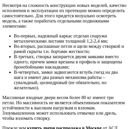
Несмотря на сложность конструкции новых моделей, качество
исполнения и эксплуатации их протекции можно определить
самостоятельно. Для этого придется визуально осмотреть
модель, а также поработать отдельными подвижными
элементами:
Во-первых, надежный каркас отделан снаружи
металлическими листами толщиной 1,2-2,4 мм;
Во-вторых, распашные петли и щели между створкой и
рамой скрыты т.н. бортами жесткости;
В-третьих, створка запирается двумя замками вместо
одного, причем замки врезаны в профиль и защищены
бронебойными накладками;
В-четвертых, замки задвигаются вглубь гнезд на два
шага и имеют два разных механизма работы –
сувальдный, цилиндровый (не обязательно, но
желательно).
Массивные входные двери весом более 80 кг имеют три
петли. Но массивность не является объективным показателем
устойчивости к высоким нагрузкам и взломам.
Злоумышленник может использовать отмычки или дрель,
чтобы взломать створку.
Прежде чем
купить двери распродажа в Москве
от АСД