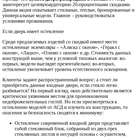
заинтересует целевуюаудиторию 20-процентными скидками.
Данная акция охватывает стильные, теплые, бронированные и
универсальные модели. Главное – руководствоваться
условиями проживания.
Если дверь имеет остекление
Среди предлагаемых изделий со скидкой имеют место
остекленные экземпляры – «Аляска с окном», «Геракл с
окном», «Лацио», «Олимп с окном» и др. Стоимость данных
конструкций выше, чем у условной типовых аналогов: во-
первых, модели выглядят презентабельно; во-вторых,
остекление увеличивает уровень естественного освещения.
Клиенты задают распространенный вопрос: а стоит ли
приобретать данные входные двери, если стекло легко
разбивается? На первый взгляд, окно действительно является
критически уязвимым местом для проникновения
недоброжелательных гостей. Но если присмотреться к
остеклению моделей от АСД и изучить их конструкцию, то
опасения за безопасность сводятся к минимуму:
Остекление современной входной двери представляет
собой стеклянный блок, собранный из двух-трех
стеклянных листов и несущей основы с осушителем,