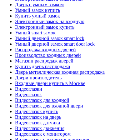
Дверь с умным замком
Умный замок купить
Купить умный замок
Электронный замок на входную
Электронный замок купить
Умный smart замок
Умный дверной замок smart lock
Умный дверной замок smart door lock
Распродажа входных дверей
Производство входных дверей
Магазин распродаж дверей
Купить дверь распродажа
Дверь металлическая входная распродажа
Двери производитель
Входные двери купить в Москве
Видеоглазки
Видеоглазок
Видеоглазок для входной
Видеоглазок для входной двери
Видеоглазок купить
Видеоглазок на дверь
Видеоглазок датчика
Видеоглазок движения
Видеоглазок с монитором
Видеоглазок с датчиком движения