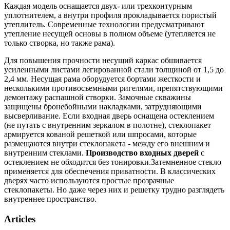
Каждая модель оснащается двух- или трехконтурным
уплотнителем, а внутри профиля прокладывается пористый
утеплитель. Современные технологии предусматривают
утепление несущей основы в полном объеме (утепляется не
только створка, но также рама).
Для повышения прочности несущий каркас обшивается
усиленными листами легированной стали толщиной от 1,5 до
2,4 мм. Несущая рама оборудуется бортами жесткости и
несколькими противосъемными ригелями, препятствующими
демонтажу распашной створки. Замочные скважины
защищены бронебойными накладками, затрудняющими
высверливание. Если входная дверь оснащена остеклением
(не путать с внутренним зеркалом в полотне), стеклопакет
армируется кованой решеткой или шпросами, которые
размещаются внутри стеклопакета - между его внешним и
внутренним стеклами.
Производство входных дверей
с
остеклением не обходится без тонировки.Затемненное стекло
применяется для обеспечения приватности. В классических
дверях часто используются простые прозрачные
стеклопакеты. Но даже через них и решетку трудно разглядеть
внутреннее пространство.
Articles