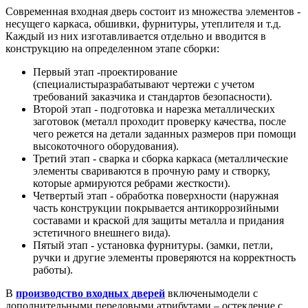
Современная входная дверь состоит из множества элементов -
несущего каркаса, обшивки, фурнитуры, утеплителя и т.д.
Каждый из них изготавливается отдельно и вводится в
конструкцию на определенном этапе сборки:
Первый этап -проектирование
(специалистыразрабатывают чертежи с учетом
требований заказчика и стандартов безопасности).
Второй этап - подготовка и нарезка металлических
заготовок (металл проходит проверку качества, после
чего режется на детали заданных размеров при помощи
высокоточного оборудования).
Третий этап - сварка и сборка каркаса (металлические
элементы свариваются в прочную раму и створку,
которые армируются ребрами жесткости).
Четвертый этап - обработка поверхности (наружная
часть конструкции покрывается антикоррозийными
составами и краской для защиты металла и придания
эстетичного внешнего вида).
Пятый этап - установка фурнитуры. (замки, петли,
ручки и другие элементы проверяются на корректность
работы).
В
производство входных дверей
включенымодели с
дополнительными передовыми атрибутами – остекление с