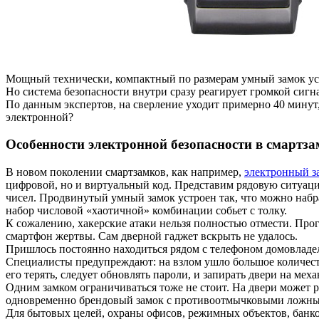
Мощный технически, компактный по размерам умный замок ус
Но система безопасности внутри сразу реагирует громкой сигн
По данным экспертов, на сверление уходит примерно 40 минут, 
электронной?
Особенности электронной безопасности в смартз
В новом поколении смартзамков, как например,
электронный з
цифровой, но и виртуальный код. Представим рядовую ситуацию
чисел. Продвинутый умный замок устроен так, что можно набра
набор числовой «хаотичной» комбинации собьет с толку.
К сожалению, хакерские атаки нельзя полностью отмести. Про
смартфон жертвы. Сам дверной гаджет вскрыть не удалось.
Пришлось постоянно находиться рядом с телефоном домовладель
Специалисты предупреждают: на взлом ушло большое количеств
его терять, следует обновлять пароли, и запирать двери на мех
Одним замком ограничиваться тоже не стоит. На двери может р
одновременно брендовый замок с противоотмычковыми ложными
Для бытовых целей, охраны офисов, режимных объектов, бан