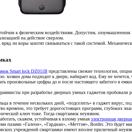
тойчив к физическим воздействиям. Допустим, злоумышленник 
ализацией на действие сверлом.
вряд ли воры захотят связываться с такой системой. Механическ
амках
амок Smart lock DZ011B
представлены свежие технологии, опции
: хозяин дома подходит к двери, набирает код. Ему не хочется,
ть произвольные цифры до и после настоящего забитого в емкос
граммисты при разработке дверных умных гаджетов пробовали ра
ца в течение нескольких дней, «подселить» в гаджет вирус, по
о времени, это требует дорогостоящих программ, глубоких зна
анический ключ тоже. Тогда смартзамок неуязвим.
аботать, скажем, устойчивая к взлому умная
электронная дверная
 пазами «Галеон», «Гардиан», «Меттэм», Border. Это будет ма
ковских учреждений смартзамки имеют вполне приличный неуяз