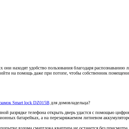
их они находят удобство пользования благодаря распознаванию 
ийти на помощь даже при потопе, чтобы собственник помещения н
замок Smart lock DZ015B
для домовладельца?
лной разрядке телефона открыть дверь удастся с помощью цифров
-ионных батарейках, а на перезаряжаемом литиевом аккумулятор
попытке взлома смартлока квартира не останется без присмотра.