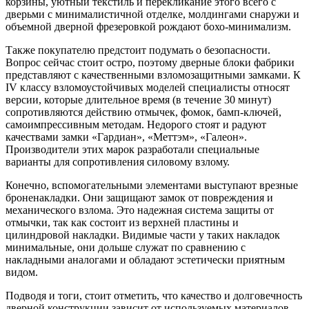
корзины, уютный текстиль и перекликание этого всего с
дверьми с минималистичной отделке, молдингами снаружи и
объемной дверной фрезеровкой рождают бохо-минимализм.
Также покупателю предстоит подумать о безопасности.
Вопрос сейчас стоит остро, поэтому дверные блоки фабрики
представляют с качественными взломозащитными замками. К
IV классу взломоустойчивых моделей специалисты относят
версии, которые длительное время (в течение 30 минут)
сопротивляются действию отмычек, фомок, бамп-ключей,
самоимпрессивным методам. Недорого стоят и радуют
качествами замки «Гардиан», «Меттэм», «Галеон».
Производители этих марок разработали специальные
варианты для сопротивления силовому взлому.
Конечно, вспомогательными элементами выступают врезные
броненакладки. Они защищают замок от повреждения и
механического взлома. Это надежная система защиты от
отмычки, так как состоит из верхней пластины и
цилиндровой накладки. Видимые части у таких накладок
минимальные, они дольше служат по сравнению с
накладными аналогами и обладают эстетически приятным
видом.
Подводя и тоги, стоит отметить, что качество и долговечность
дверной конструкции зависит от используемых материалов,