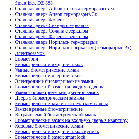
Smart lock DZ 888
Стальная дверь Arteon с окном терморазрыв 3к
Стальная дверь Arteon терморазрыв 3к
Стальная дверь Форест
Стальная дверь Сканди с зеркалом
Стальная дверь Солана с зеркалом
Стальная дверь Форест с зеркалом
Стальная дверь Норильск терморазрыв
Стальная дверь Норильск с зеркалом (терморазрыв 3к)
Электрозамок
Биометрия
Биометрический входной замок
Умные биометрические замки
Биометрический дверной замок
Электронные биометрические замки
Биометрический замок на входную дверь
Умный биометрический дверной замок
Дверь с биометрическим замком
Биометрические замки с отпечатком пальца
Замки врезные биометрические
Встраиваемый биометрический замок
Биометрический замок на входную дверь в квартиру
Кодовые биометрические замки
Биометрический входной замок купить
Биометрический замок smart lock