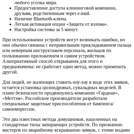
любого уголка мира.
Предоставление доступа клининговой компании,
друзьям, родственникам через e-mail.
Наличие Bluetooth-ключа.
Легкая активация опции «Защита от взлома».
Настройка системы за 5 минут.
При использовании устройств могут возникать ошибки, но
они обычно связаны с неправильным прикладыванием пальца
или неверным инструктажем персонала, жильцов по
пользованию приложением и самим устройством.
Альтернативный способ открывания для этого и
предназначены: не сработает один метод, можно применить
другой.
Для людей, не жалеющих ставить ноу-хау в виде этих замков,
остается установка цилиндровых, сувальдных моделей. В
плане безопасности продвинулись компании «Гардиан»,
«Меттэм». Российские производители разработали
специальные защитные приспособления от бампинга/
самоимпрессии.
Это два известных метода домушников, нацеленных на
стандартные типы запирающих устройств. По признанию
мастеров по аварийному вскрыванию замков, с этими видами