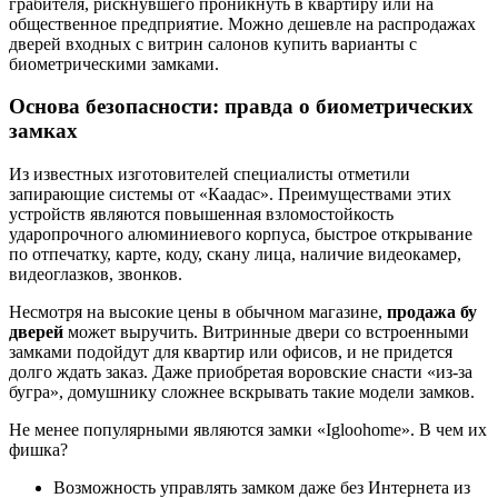
грабителя, рискнувшего проникнуть в квартиру или на
общественное предприятие. Можно дешевле на распродажах
дверей входных с витрин салонов купить варианты с
биометрическими замками.
Основа безопасности: правда о биометрических
замках
Из известных изготовителей специалисты отметили
запирающие системы от «Каадас». Преимуществами этих
устройств являются повышенная взломостойкость
ударопрочного алюминиевого корпуса, быстрое открывание
по отпечатку, карте, коду, скану лица, наличие видеокамер,
видеоглазков, звонков.
Несмотря на высокие цены в обычном магазине,
продажа бу
дверей
может выручить. Витринные двери со встроенными
замками подойдут для квартир или офисов, и не придется
долго ждать заказ. Даже приобретая воровские снасти «из-за
бугра», домушнику сложнее вскрывать такие модели замков.
Не менее популярными являются замки «Igloohome». В чем их
фишка?
Возможность управлять замком даже без Интернета из