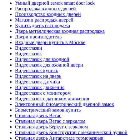
Умный дверной замок smart door lock
Распродажа входных дверей
Производство входных дверей
Магазин распродаж дверей
Купить дверь распродажа
Дверь металлическая входная распродажа
Двери производитель
Входные двери купить в Москве
Видеоглазки
Видеоглазок
Видеоглазок для входной
Видеоглазок для входной двери
Видеоглазок купить
Видеоглазок на дверь
Видеоглазок датчика
Видеоглазок движения
Видеоглазок с монитором
Видеоглазок с датчиком движения
Электронный биометрический дверной замок
Биометрический замок купить
Стальная дверь Вегас
Стальная дверь Вегас с зеркалом
Стальная дверь Беркут с зеркалом
Стальная дверь Конструктор с механической ручкой
Стальная дверь Антарктида терморазрыв