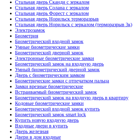
Стальная дверь Сканди с зеркалом
Стальная дверь Солана с зеркалом
Стальная дверь Форест с зеркалом
Стальная дверь Норильск терморазрыв
Стальная дверь Норильск с зеркалом (терморазрыв 3к)
Электрозамок
Биометрия
Биометрический входной замок
Умные биометрические замки
Биометрический дверной замок
Электронные биометрические замки
Биометрический замок на входную дверь
Умный биометрический дверной замок
Дверь с биометрическим замком
Биометрические замки с отпечатком пальца
Замки врезные биометрические
Встраиваемый биометрический замок
Биометрический замок на входную дверь в квартиру
Кодовые биометрические замки
Биометрический входной замок купить
Биометрический замок smart lock
Купить новую входную дверь
Входные двери в купить
Дверь железная
Двери в дом входные