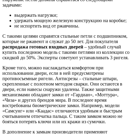
задачами:
выдержать нагрузки;
удержать мощную железную конструкцию на коробке;
не испортить вид от ржавчины.
С такими целями справятся стальные петли с подшипником,
которые не ржавеют и служат до 50 лет. Для покупателя
распродажа готовых входных дверей
– удобный случай
купить последнюю модель с такими петлями из коллекции со
скидкой до 50%. Эксперты советуют устанавливать 3 ригеля.
Кроме того, можно наслаждаться комфортом при
использовании двери, если в ней предусмотрены
противосъемные ригели. Антисрезы – стальные штыри,
скрепленные с полотном методом сварки. Они остаются в
двери, если навесы снаружи удалены. Также защитными
механизмами обладают замки от «Гардиан», «Моттура»,
«Чиза» и других брендов мира. В последнее время
востребованы биометрические замки. Например, модели
«Самсунг» или «Каадас» отличаются удобным и быстрым
считыванием отпечатка пальца. С таким замком можно не
бояться потерять ключи или их кражи из сумочки.
В дополнение к замкам производители применяют