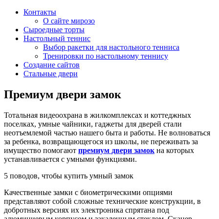
Контакты
О сайте мирозо
Сыроедные торты
Настольный теннис
Выбор ракетки для настольного тенниса
Тренировки по настольному теннису
Создание сайтов
Стальные двери
Премиум двери замок
Тотальная видеоохрана в жилкомплексах и коттеджных
поселках, умные чайники, гаджеты для дверей стали
неотъемлемой частью нашего быта и работы. Не волноваться
за ребенка, возвращающегося из школы, не переживать за
имущество помогают
премиум двери замок
на которых
устанавливается с умными функциями.
5 поводов, чтобы купить умный замок
Качественные замки с биометрическими опциями
представляют собой сложные технические конструкции, в
добротных версиях их электроника спрятана под
алюминиевым корпусом и закаленным стеклом. Сканер