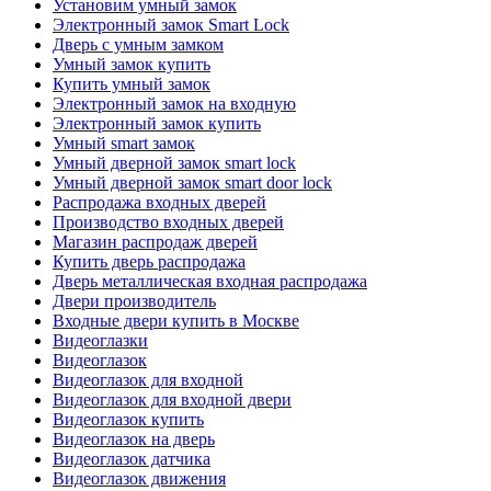
Установим умный замок
Электронный замок Smart Lock
Дверь с умным замком
Умный замок купить
Купить умный замок
Электронный замок на входную
Электронный замок купить
Умный smart замок
Умный дверной замок smart lock
Умный дверной замок smart door lock
Распродажа входных дверей
Производство входных дверей
Магазин распродаж дверей
Купить дверь распродажа
Дверь металлическая входная распродажа
Двери производитель
Входные двери купить в Москве
Видеоглазки
Видеоглазок
Видеоглазок для входной
Видеоглазок для входной двери
Видеоглазок купить
Видеоглазок на дверь
Видеоглазок датчика
Видеоглазок движения