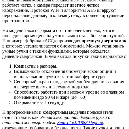
работает четко, а камера передает цветное четкое
изображение. Протокол WiFi и алгоритмы AES шифруют
персональные данные, исключая утечку в общее виртуальное
пространство.
Но модели такого формата стоят не очень дешево, хотя в
последнее время цена на умные замки стала более доступной.
Например, фабрика «АСД» производит
премиум двери замок
в которых устанавливается с биометрией. Можно установить
умные ручки с такими функциями, которые обходятся
дешевле смартлоков. В чем выгода покупки таких вариантов?
Компактные размеры.
Возможность отключения биометрической опции и
использование ручки как типовой фурнитуры.
Сенсорный экран с подсветкой удобен для пользования
в вечернее время и в темном подъезде.
Способность работать при высоком уровне во влажном
помещении (до 90%) и жаре (до +60).
Открывание за 1 секунду.
К прогрессивным и комфортным моделям пользователи
относят такие, как
Умная электронная дверная ручка с
отпечатком пальца модель
Smart lock T888 Черная
,
отвечающие требованиям безопасности. Такие ручки хорошо