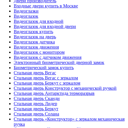
Двери производитель
Входные двери купить в Москве
Видеоглазки
Видеоглазок
Видеоглазок для входной
Видеоглазок для входной двери
Видеоглазок купить
Видеоглазок на дверь
Видеоглазок датчика
Видеоглазок движения
Видеоглазок с монитором
Видеоглазок с датчиком движения
Электронный биометрический дверной замок
Биометрический замок купить
Стальная дверь Вегас
Стальная дверь Вегас с зеркалом
Стальная дверь Беркут с зеркалом
Стальная дверь Конструктор с механической ручкой
Стальная дверь Антарктида терморазрыв
Стальная дверь Сканди
Стальная дверь Лидер
Стальная дверь Беркут
Стальная дверь Солана
Стальная дверь «Конструктор» с зеркалом механическая
ручка