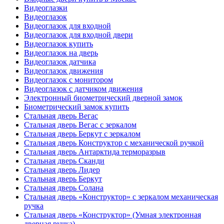
Видеоглазки
Видеоглазок
Видеоглазок для входной
Видеоглазок для входной двери
Видеоглазок купить
Видеоглазок на дверь
Видеоглазок датчика
Видеоглазок движения
Видеоглазок с монитором
Видеоглазок с датчиком движения
Электронный биометрический дверной замок
Биометрический замок купить
Стальная дверь Вегас
Стальная дверь Вегас с зеркалом
Стальная дверь Беркут с зеркалом
Стальная дверь Конструктор с механической ручкой
Стальная дверь Антарктида терморазрыв
Стальная дверь Сканди
Стальная дверь Лидер
Стальная дверь Беркут
Стальная дверь Солана
Стальная дверь «Конструктор» с зеркалом механическая
ручка
Стальная дверь «Конструктор» (Умная электронная
дверная ручка)