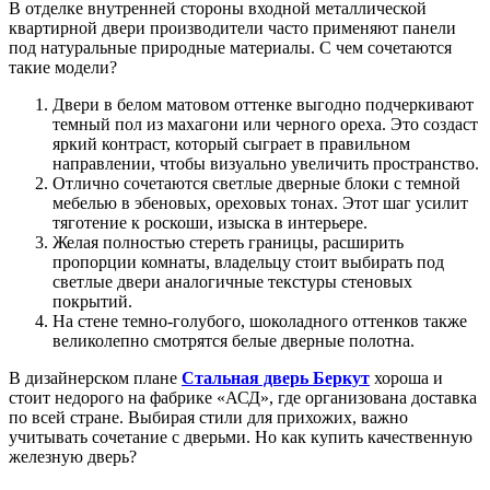
В отделке внутренней стороны входной металлической
квартирной двери производители часто применяют панели
под натуральные природные материалы. С чем сочетаются
такие модели?
Двери в белом матовом оттенке выгодно подчеркивают
темный пол из махагони или черного ореха. Это создаст
яркий контраст, который сыграет в правильном
направлении, чтобы визуально увеличить пространство.
Отлично сочетаются светлые дверные блоки с темной
мебелью в эбеновых, ореховых тонах. Этот шаг усилит
тяготение к роскоши, изыска в интерьере.
Желая полностью стереть границы, расширить
пропорции комнаты, владельцу стоит выбирать под
светлые двери аналогичные текстуры стеновых
покрытий.
На стене темно-голубого, шоколадного оттенков также
великолепно смотрятся белые дверные полотна.
В дизайнерском плане
Стальная дверь Беркут
хороша и
стоит недорого на фабрике «АСД», где организована доставка
по всей стране. Выбирая стили для прихожих, важно
учитывать сочетание с дверьми. Но как купить качественную
железную дверь?