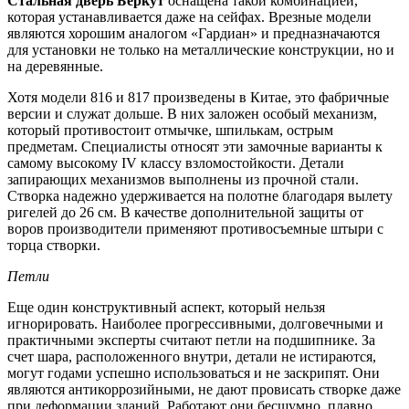
Стальная дверь Беркут
оснащена такой комбинацией,
которая устанавливается даже на сейфах. Врезные модели
являются хорошим аналогом «Гардиан» и предназначаются
для установки не только на металлические конструкции, но и
на деревянные.
Хотя модели 816 и 817 произведены в Китае, это фабричные
версии и служат дольше. В них заложен особый механизм,
который противостоит отмычке, шпилькам, острым
предметам. Специалисты относят эти замочные варианты к
самому высокому IV классу взломостойкости. Детали
запирающих механизмов выполнены из прочной стали.
Створка надежно удерживается на полотне благодаря вылету
ригелей до 26 см. В качестве дополнительной защиты от
воров производители применяют противосъемные штыри с
торца створки.
Петли
Еще один конструктивный аспект, который нельзя
игнорировать. Наиболее прогрессивными, долговечными и
практичными эксперты считают петли на подшипнике. За
счет шара, расположенного внутри, детали не истираются,
могут годами успешно использоваться и не заскрипят. Они
являются антикоррозийными, не дают провисать створке даже
при деформации зданий. Работают они бесшумно, плавно